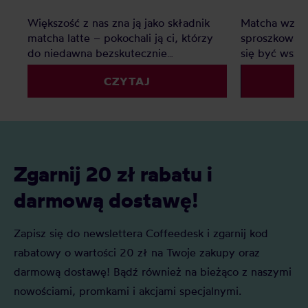
Większość z nas zna ją jako składnik
Matcha wzięł
matcha latte – pokochali ją ci, którzy
sproszkowana
do niedawna bezskutecznie
się być wsz
poszukiwali ciekawej alternatywy dla
sieciówkach,
CZYTAJ
mlecznych kaw. Matcha to jednak o
korporacyjny
wiele więcej – jak prawdziwa
specialty. Du
herbaciana arystokratka wyróżnia się
czym jest bl
na tle innych wyglądem, procesem
herbata, jak 
powstawania, parzenia i znaczeniem w
naszej uwagi
kulturze japońskiej.
Zgarnij 20 zł rabatu i
darmową dostawę!
Zapisz się do newslettera Coffeedesk i zgarnij kod
rabatowy o wartości 20 zł na Twoje zakupy oraz
darmową dostawę! Bądź również na bieżąco z naszymi
nowościami, promkami i akcjami specjalnymi.