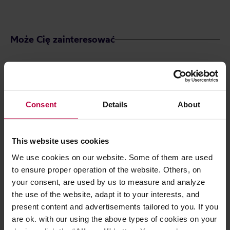
Może Cię zainteresować
Consent
Details
About
This website uses cookies
We use cookies on our website. Some of them are used
to ensure proper operation of the website. Others, on
your consent, are used by us to measure and analyze
Teministeriet - herbata czarna
HAYB - herbata
the use of the website, adapt it to your interests, and
sypana Christmas Orange Cinnamon
Oolong Formos
present content and advertisements tailored to you. If you
EKO 100 g
are ok. with our using the above types of cookies on your