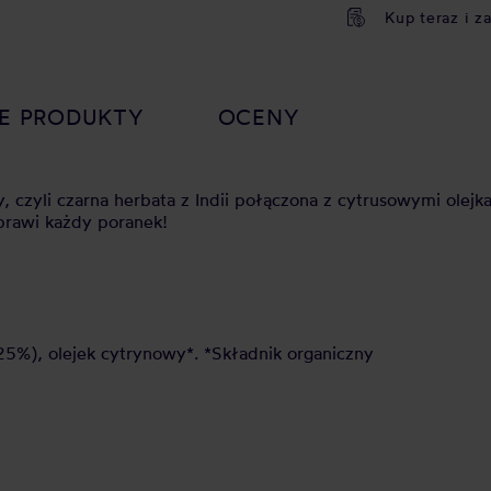
Kup teraz i z
E PRODUKTY
OCENY
ey, czyli czarna herbata z Indii połączona z cytrusowymi olej
prawi każdy poranek!
25%), olejek cytrynowy*. *Składnik organiczny