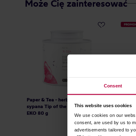
Może Cię zainteresować
PROMO
Consent
Paper & Tea - herbata czarna
Long Ma
This website uses cookies
sypana Tip of the Morning puszka
sypana 
EKO 80 g
We use cookies on our websit
consent, are used by us to me
advertisements tailored to yo