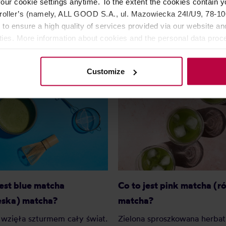
our cookie settings anytime. To the extent the cookies contain y
Najniższa cena: 38,00 zł
Najniższa ce
oller’s (namely, ALL GOOD S.A., ul. Mazowiecka 24I/U9, 78-100 
29,99 zł
27,
 to ensure a high quality of services provided via our website and
ities. More information about cookies and the personal data proce
olicy.
Customize
Co to jest pink matcha (
jest blue matcha
matcha?
eska) matcha?
Zielona sproszkowana herbat
wzięła szturmem cały świat.