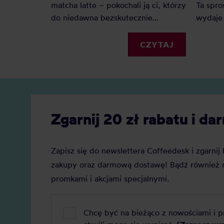
matcha latte – pokochali ją ci, którzy
Ta spro
do niedawna bezskutecznie
wydaje
poszukiwali ciekawej alternatywy
zarówn
dla mlecznych kaw. Matcha to
kawiarn
CZYTAJ
jednak o wiele więcej – jak
małych 
prawdziwa herbaciana arystokratka
słyszy 
wyróżnia się na tle innych
blue ma
wyglądem, procesem powstawania,
powstaj
parzenia i znaczeniem w kulturze
uwagi?
Zgarnij 20 zł rabatu i 
japońskiej.
Zapisz się do newslettera Coffeedesk i zgarni
zakupy oraz darmową dostawę! Bądź również n
promkami i akcjami specjalnymi.
Chcę być na bieżąco z nowościami i 