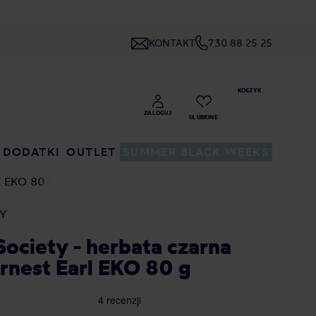
KONTAKT
730 88 25 25
DODATKI
OUTLET
SUMMER BLACK WEEKS
 EKO 80 G
TY
Society - herbata czarna
rnest Earl EKO 80 g