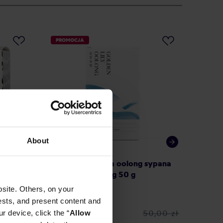
PROMOCJA
About
na
Teasome - herbata oolong sypana
Lykke -
kfast
Golden Lily Oolong 50 g
Okej E
site. Others, on your
ests, and present content and
r device, click the “
9,99 zł
Allow
50,00 zł