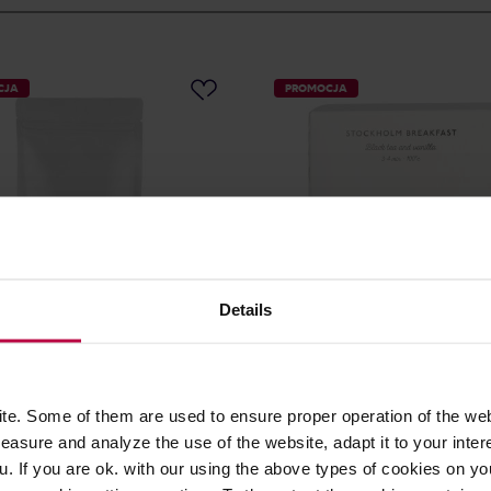
CJA
PROMOCJA
Details
n Tea - herbata czarna
Teministeriet - herbata czar
Earl Grey 250 g
sypana 535 Stockholm Brea
100 g
e. Some of them are used to ensure proper operation of the web
asure and analyze the use of the website, adapt it to your inter
u. If you are ok. with our using the above types of cookies on you
38,00 zł
4