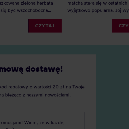
matcha stała się w ostatnich 
szkowana zielona herbata
wyjątkowo popularna. Jej wy
 się być wszechobecna
smak i aromat są charakterys
o w sieciówkach, dużych
umamiczne, lekko cierpkie i
iach korporacyjnych i
CZY
CZYTAJ
trawiaste. Jednak na rynku p
kawiarniach specialty. Dużo
się produkty takie jak pink m
się o matchy, ale czym jest
które zdają się chcieć ponieść
tcha? Co to za herbata, jak
popularności tej zielonej her
e i czy jest warta naszej
Czy istnieje różowa matcha i
darmową dostawę!
jest warta naszej uwagi?
j kod rabatowy o wartości 20 zł na Twoje
a bieżąco z naszymi nowościami,
promocjami! Wiem, że w każdej