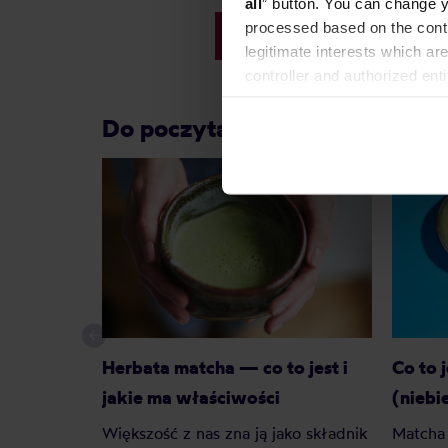
all
” button. You can change y
processed based on the contr
79,00 zł
legitimate interests which are
controller and authorized ent
can be found in the
Privacy P
Do poczytania przy kawie:
Herbata matcha — co to jest i
Co to 
jakie ma właściwości
(niebi
Większość z nas zna ją jako składnik
Matcha 