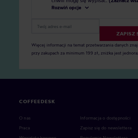
chwili mogę się wypisać.
(Zaznacz ws
Rozwiń opcje
ZAPISZ 
Więcej informacji na temat przetwarzania danych zna
przy zakupach za minimum 199 zł, zniżka jest jednora
COFFEEDESK
O nas
Informacja o dostępności
Praca
Zapisz się do newslettera
Warsztaty kawowe
Regulamin Newslettera