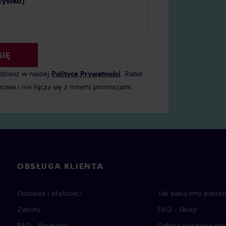
zystko)
SIĘ
jdziesz w naszej
Polityce Prywatności
. Rabat
zowa i nie łączy się z innymi promocjami.
OBSŁUGA KLIENTA
Dostawa i płatności
Jak pakujemy prezen
Zwroty
FAQ - Sklep
FAQ - Produkty
Odbiór zużytego spr