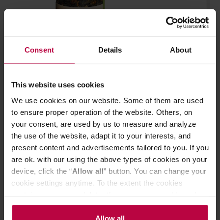
Consent
Details
About
HAYB - herbata zielona sypana
Long Man Tea -
This website uses cookies
Chillwave Ice Tea 100 g
sypana Jasmini
We use cookies on our website. Some of them are used
to ensure proper operation of the website. Others, on
your consent, are used by us to measure and analyze
the use of the website, adapt it to your interests, and
35,00 zł
present content and advertisements tailored to you. If you
are ok. with our using the above types of cookies on your
device, click the “
Allow all
” button. You can change your
cookie settings anytime. To the extent the cookies
Do poczytania przy kawie:
contain your personal data, they are processed based on
the controller’s (namely, ALL GOOD S.A., ul.
Mazowiecka 24I/U9, 78-100 Kołobrzeg) or third parties’
Allow all