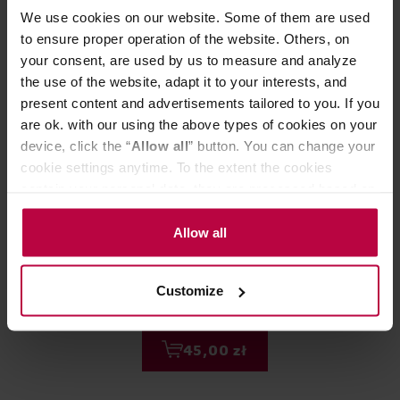
We use cookies on our website. Some of them are used
to ensure proper operation of the website. Others, on
your consent, are used by us to measure and analyze
the use of the website, adapt it to your interests, and
present content and advertisements tailored to you. If you
are ok. with our using the above types of cookies on your
device, click the “
Allow all
” button. You can change your
cookie settings anytime. To the extent the cookies
contain your personal data, they are processed based on
the controller’s (namely, ALL GOOD S.A., ul.
MAMAM - kawa ziarnista Brazylia
Kafar - kawa zia
Mazowiecka 24I/U9, 78-100 Kołobrzeg) or third parties’
Allow all
Sao Paulo Monteiro Lobato Natural
Yirgacheffe Nat
legitimate interests which are to ensure a high quality of
Espresso 250 g
services provided via our website and marketing
Data palenia: 06.07.2026
Data palenia: 10.06.2
Customize
activities of the controller and authorized entities. More
information about cookies and the personal data
processing, including your rights, can be found in the
45,00 zł
Privacy Policy.