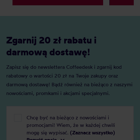
faktyczna ocena jakości? Z tego
kryteriów. Z 
artykułu dowiesz się: Czym jest kawa
Czym jest SC
specialty? Czym jest kawa premium?
oceniane są 
Czym różni się kawa specialty od kawy
punktacja S
premium i którą najlepiej wybrać do
znaczenie?
Zgarnij 20 zł rabatu i
domu?
darmową dostawę!
Zapisz się do newslettera Coffeedesk i zgarnij kod
rabatowy o wartości 20 zł na Twoje zakupy oraz
darmową dostawę! Bądź również na bieżąco z naszymi
nowościami, promkami i akcjami specjalnymi.
Chcę być na bieżąco z nowościami i
promocjami! Wiem, że w każdej chwili
mogę się wypisać.
(Zaznacz wszystko)
Rozwiń opcje