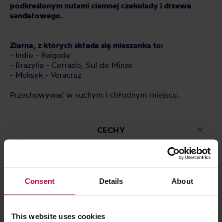
podkreślonym nutami ciemnej czekolady i drzewa
sandałowego.
Ziarna, z których składa się mieszanka to:
- Indie - Raigode
- Brazylia - Cerrado, Sul de Minas
- Meksyk - Veracruz
Przechowywać w suchym i chłodnym miejscu.
CECHY
OCENY
Consent
Details
About
Może Cię zainteresować
This website uses cookies