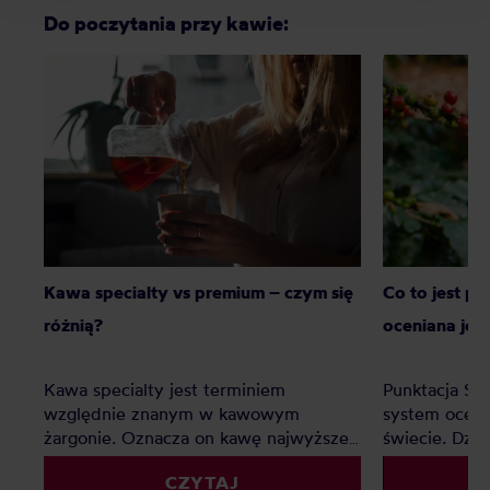
Do poczytania przy kawie:
Kawa specialty vs premium – czym się
Co to jest p
różnią?
oceniana jes
Kawa specialty jest terminiem
Punktacja SC
względnie znanym w kawowym
system oceny
żargonie. Oznacza on kawę najwyższej
świecie. Dzię
jakości, jednak co z kawą premium?
palarnie i k
CZYTAJ
Czy to tylko chwyt marketingowy czy
porównywać 