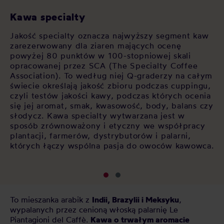
Kawa specialty
C
Jakość specialty oznacza najwyższy segment kaw
Ka
y
zarezerwowany dla ziaren mających ocenę
me
na
powyżej 80 punktów w 100-stopniowej skali
ek
opracowanej przez SCA (The Specialty Coffee
tr
-
Association). To według niej Q-graderzy na całym
sm
 w
świecie określają jakość zbioru podczas cuppingu,
or
ne
czyli testów jakości kawy, podczas których ocenia
gę
się jej aromat, smak, kwasowość, body, balans czy
do
słodycz. Kawa specialty wytwarzana jest w
ml
sposób zrównoważony i etyczny we współpracy
plantacji, farmerów, dystrybutorów i palarni,
których łączy wspólna pasja do owoców kawowca.
To mieszanka arabik z
Indii, Brazylii i Meksyku
,
wypalanych przez cenioną włoską palarnię Le
Piantagioni del Caffè.
Kawa o trwałym aromacie