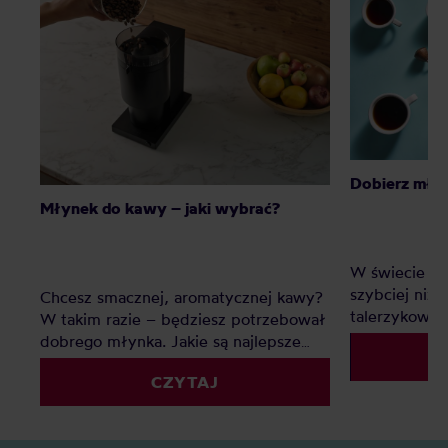
Dobierz mły
Młynek do kawy – jaki wybrać?
W świecie ka
szybciej niż
Chcesz smacznej, aromatycznej kawy?
talerzykoweg
W takim razie – będziesz potrzebował
pomożemy up
dobrego młynka. Jakie są najlepsze
rozwiać najcz
młynki do kawy? Oto nasz mały
CZYTAJ
podpowiedzie
ranking.
sens na Two