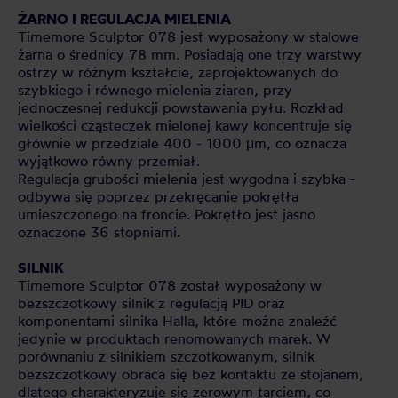
ŻARNO I REGULACJA MIELENIA
Timemore Sculptor 078 jest wyposażony w stalowe
żarna o średnicy 78 mm. Posiadają one trzy warstwy
ostrzy w różnym kształcie, zaprojektowanych do
szybkiego i równego mielenia ziaren, przy
jednoczesnej redukcji powstawania pyłu. Rozkład
wielkości cząsteczek mielonej kawy koncentruje się
głównie w przedziale 400 - 1000 μm, co oznacza
wyjątkowo równy przemiał.
Regulacja grubości mielenia jest wygodna i szybka -
odbywa się poprzez przekręcanie pokrętła
umieszczonego na froncie. Pokrętło jest jasno
oznaczone 36 stopniami.
SILNIK
Timemore Sculptor 078 został wyposażony w
bezszczotkowy silnik z regulacją PID oraz
komponentami silnika Halla, które można znaleźć
jedynie w produktach renomowanych marek. W
porównaniu z silnikiem szczotkowanym, silnik
bezszczotkowy obraca się bez kontaktu ze stojanem,
dlatego charakteryzuje się zerowym tarciem, co