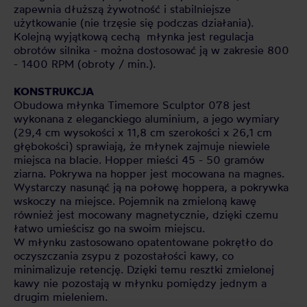
zapewnia dłuższą żywotność i stabilniejsze
użytkowanie (nie trzęsie się podczas działania).
Kolejną wyjątkową cechą młynka jest regulacja
obrotów silnika - można dostosować ją w zakresie 800
- 1400 RPM (obroty / min.).
KONSTRUKCJA
Obudowa młynka Timemore Sculptor 078 jest
wykonana z eleganckiego aluminium, a jego wymiary
(29,4 cm wysokości x 11,8 cm szerokości x 26,1 cm
głębokości) sprawiają, że młynek zajmuje niewiele
miejsca na blacie. Hopper mieści 45 - 50 gramów
ziarna. Pokrywa na hopper jest mocowana na magnes.
Wystarczy nasunąć ją na połowę hoppera, a pokrywka
wskoczy na miejsce. Pojemnik na zmieloną kawę
również jest mocowany magnetycznie, dzięki czemu
łatwo umieścisz go na swoim miejscu.
W młynku zastosowano opatentowane pokrętło do
oczyszczania zsypu z pozostałości kawy, co
minimalizuje retencję. Dzięki temu resztki zmielonej
kawy nie pozostają w młynku pomiędzy jednym a
drugim mieleniem.