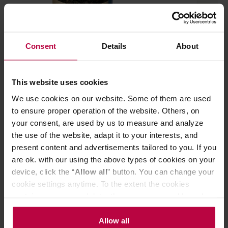
Consent
Details
About
HAYB - herbata oolong sypana
Teministeriet -
Oolong Formosa 70 g
sypana Christ
This website uses cookies
EKO 100 g
We use cookies on our website. Some of them are used
to ensure proper operation of the website. Others, on
your consent, are used by us to measure and analyze
the use of the website, adapt it to your interests, and
30,00 zł
present content and advertisements tailored to you. If you
are ok. with our using the above types of cookies on your
device, click the “
Allow all
” button. You can change your
cookie settings anytime. To the extent the cookies
Do poczytania przy kawie:
contain your personal data, they are processed based on
the controller’s (namely, ALL GOOD S.A., ul.
Mazowiecka 24I/U9, 78-100 Kołobrzeg) or third parties’
Allow all