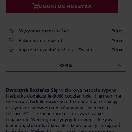
DODAJ DO KOSZYKA
Wysyłamy paczki w 24h
Więcej
Pakujemy na prezent
Więcej
Kup teraz i zapłać później z Twisto
Więcej
OPIS
Dworzysk Roztańcz Się
to ziołowa herbata sypana.
Herbatka dodająca lekkość codzienności. Harmonijnie
dobrane składniki mieszanki Roztańcz Się ułatwiają
utrzymanie wewnętrznej równowagi, wspierają
odporność, przemianę materii i oczyszczanie
organizmu. Według medycyny ludowej pokrzywa,
lawenda, stokrotka i kocanka działają oczyszczająco i
tonizująco. Malina, liść poziomki i tarnina są pełne