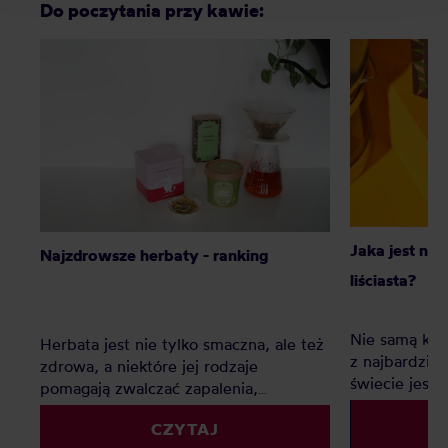
Do poczytania przy kawie:
Jaka jest naj
Najzdrowsze herbaty - ranking
liściasta?
Nie samą kaw
Herbata jest nie tylko smaczna, ale też
z najbardzie
zdrowa, a niektóre jej rodzaje
świecie jest c
pomagają zwalczać zapalenia,
Ten ranking
poprawiają metabolizm i funkcje
swoją ulubion
CZYTAJ
mózgu. Jakie są najzdrowsze herbaty?