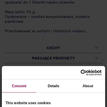
spożywać do 1 filiżanki naparu dziennie.
Masa netto: 70 g
Opakowanie – torebka kompostowalna, etykieta
papierowa
Przechowywać w suchym i chłodnym miejscu.
CECHY
PASUJĄCE PRODUKTY
OCENY
Consent
Details
About
Może Cię zainteresować
This website uses cookies