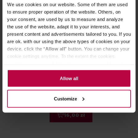
We use cookies on our website. Some of them are used
to ensure proper operation of the website. Others, on
your consent, are used by us to measure and analyze
the use of the website, adapt it to your interests, and
present content and advertisements tailored to you. If you
are ok. with our using the above types of cookies on your
device, click the “
Allow all
” button. You can change your
cookie settings anytime. To the extent the cookies
contain your personal data, they are processed based on
the controller’s (namely, ALL GOOD S.A., ul.
Vintage Teas - herbata ziołowa Mint
Teministeriet 
Mazowiecka 24I/U9, 78-100 Kołobrzeg) or third parties’
Allow all
Infusion 30 saszetek
Summer Vibes P
legitimate interests which are to ensure a high quality of
saszetek
services provided via our website and marketing
Customize
activities of the controller and authorized entities. More
information about cookies and the personal data
16,00 zł
processing, including your rights, can be found in the
Privacy Policy.