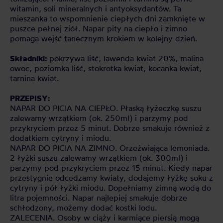
witamin, soli mineralnych i antyoksydantów. Ta
mieszanka to wspomnienie ciepłych dni zamknięte w
puszce pełnej ziół. Napar pity na ciepło i zimno
pomaga wejść tanecznym krokiem w kolejny dzień.
Składniki:
pokrzywa liść, lawenda kwiat 20%, malina
owoc, poziomka liść, stokrotka kwiat, kocanka kwiat,
tarnina kwiat.
PRZEPISY:
NAPAR DO PICIA NA CIEPŁO. Płaską łyżeczkę suszu
zalewamy wrzątkiem (ok. 250ml) i parzymy pod
przykryciem przez 5 minut. Dobrze smakuje również z
dodatkiem cytryny i miodu.
NAPAR DO PICIA NA ZIMNO. Orzeźwiająca lemoniada.
2 łyżki suszu zalewamy wrzątkiem (ok. 300ml) i
parzymy pod przykryciem przez 15 minut. Kiedy napar
przestygnie odcedzamy kwiaty, dodajemy łyżkę soku z
cytryny i pół łyżki miodu. Dopełniamy zimną wodą do
litra pojemności. Napar najlepiej smakuje dobrze
schłodzony, możemy dodać kostki lodu.
ZALECENIA. Osoby w ciąży i karmiące piersią mogą