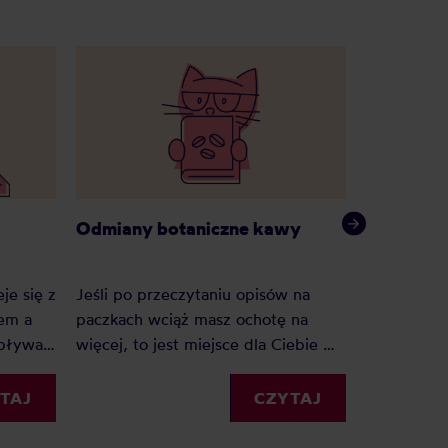
Odmiany botaniczne kawy
Czym jes
je się z
Jeśli po przeczytaniu opisów na
em a
paczkach wciąż masz ochotę na
Dlaczego k
Wpływa
więcej, to jest miejsce dla Ciebie —
przez wiel
 i
nazwy odmian z etykiet rozłożone
stoi za fe
na czynniki pierwsze, na podstawie
botaniczne
TAJ
CZYTAJ
 metod,
katalogu World Coffee Research,
mokre sny 
 opisach
rejestrów Jimma Agricultural
kawowych 