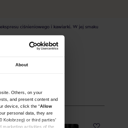
 ekspresu ciśnieniowego i kawiarki. W jej smaku
About
site. Others, on your
ests, and present content and
r device, click the “
Allow
our personal data, they are
Kołobrzeg) or third parties’
 marketing activities of the