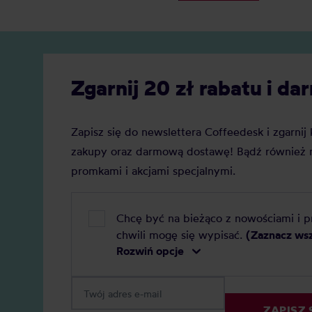
jakości? Z tego artykułu dowiesz się:
artykuł
Czym jest kawa specialty? Czym
SCA i p
jest kawa premium? Czym różni się
są kawy
kawa specialty od kawy premium i
SCA ma
Zgarnij 20 zł rabatu i 
którą najlepiej wybrać do domu?
znaczen
Zapisz się do newslettera Coffeedesk i zgarni
zakupy oraz darmową dostawę! Bądź również n
promkami i akcjami specjalnymi.
Chcę być na bieżąco z nowościami i 
chwili mogę się wypisać.
(Zaznacz ws
Rozwiń opcje
ZAPISZ 