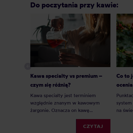
Do poczytania przy kawie:
Kawa specialty vs premium –
Co to 
czym się różnią?
ocenia
Kawa specialty jest terminiem
Punktac
względnie znanym w kawowym
system 
żargonie. Oznacza on kawę
na świe
najwyższej jakości, jednak co z kawą
palarni
premium? Czy to tylko chwyt
porówn
CZYTAJ
marketingowy czy faktyczna ocena
jednoli