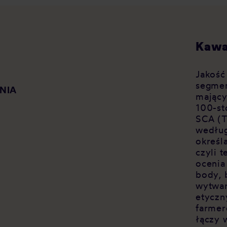
Kawa
Jakość
segmen
NIA
mający
100-st
SCA (T
według
określ
czyli 
ocenia
body, 
wytwar
etyczn
farmer
łączy 