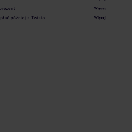
prezent
Więcej
apłać później z Twisto
Więcej