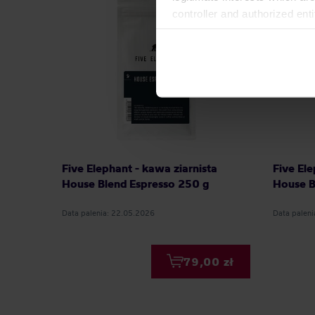
controller and authorized ent
can be found in the
Privacy P
Five Elephant - kawa ziarnista
Five Ele
House Blend Espresso 250 g
House B
Data palenia: 22.05.2026
Data palen
79,00 zł