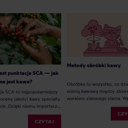
Metody obróbki kawy
jest punktacja SCA — jak
na jest kawa?
Obróbka to wszystko, co dzie
wiśnią kawową między zbior
ja SCA to najpopularniejszy
workiem zielonego ziarna. 
oceny jakości kawy specialty
na smak mocniej niż odmiana
cie. Dzięki niemu importerzy,
często mocniej niż sam kraj
e i konsumenci mogą
CZY
pochodzenia. Zebraliśmy 31
ywać kawy według
CZYTAJ
które realnie pojawiają się w
tych kryteriów. Z tego