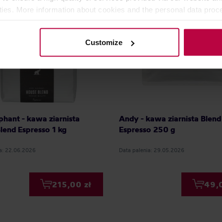
ities. More information about cookies and the personal data proce
olicy.
Customize
phant - kawa ziarnista
Andy - kawa ziarnista Blend
lend Espresso 1 kg
Espresso 250 g
ia: 22.06.2026
Data palenia: 29.05.2026
215,00 zł
49,