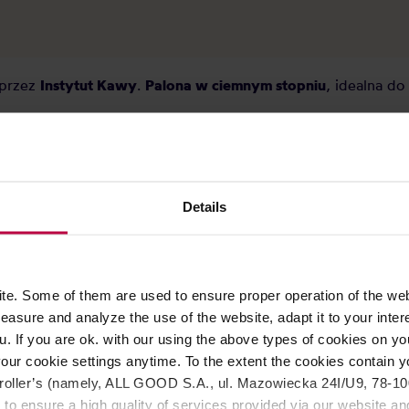
przez
Instytut Kawy
.
Palona w
ciemnym
stopniu
, idealna do
Details
e. Some of them are used to ensure proper operation of the web
asure and analyze the use of the website, adapt it to your inter
u. If you are ok. with our using the above types of cookies on you
our cookie settings anytime. To the extent the cookies contain y
oller’s (namely, ALL GOOD S.A., ul. Mazowiecka 24I/U9, 78-100 
WA DOSTAWA
 to ensure a high quality of services provided via our website and