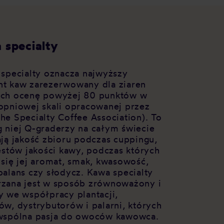
 specialty
 specialty oznacza najwyższy
t kaw zarezerwowany dla ziaren
ch ocenę powyżej 80 punktów w
opniowej skali opracowanej przez
he Specialty Coffee Association). To
 niej Q-graderzy na całym świecie
ają jakość zbioru podczas cuppingu,
testów jakości kawy, podczas których
 się jej aromat, smak, kwasowość,
balans czy słodycz. Kawa specialty
zana jest w sposób zrównoważony i
y we współpracy plantacji,
ów, dystrybutorów i palarni, których
wspólna pasja do owoców kawowca.