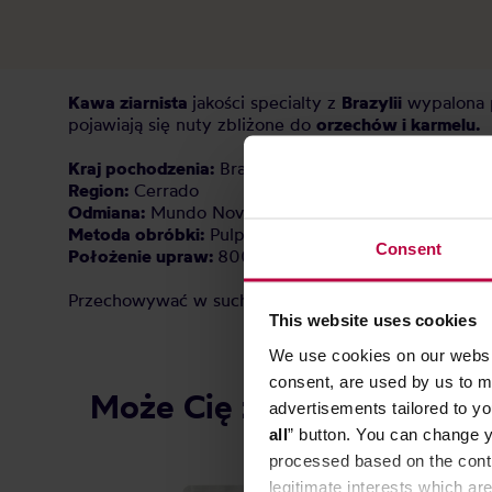
Kawa ziarnista
jakości specialty z
Brazylii
wypalona 
pojawiają się nuty zbliżone do
orzechów i karmelu.
Kraj pochodzenia:
Brazylia
Region:
Cerrado
Odmiana:
Mundo Novo
Metoda obróbki:
Pulped Natural
Consent
Położenie upraw:
800 - 1000 m n.p.m.
Przechowywać w suchym i chłodnym miejscu.
This website uses cookies
We use cookies on our websit
consent, are used by us to me
Może Cię zainteresować
advertisements tailored to yo
all
” button. You can change y
processed based on the contr
DARMO
legitimate interests which are