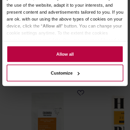
the use of the website, adapt it to your interests, and
Przechowywać w suchym i chłodnym miejscu.
present content and advertisements tailored to you. If you
are ok. with our using the above types of cookies on your
device, click the “
Allow all
” button. You can change your
CECHY
cookie settings anytime. To the extent the cookies
OCENY
contain your personal data, they are processed based on
the controller’s (namely, ALL GOOD S.A., ul.
Mazowiecka 24I/U9, 78-100 Kołobrzeg) or third parties’
Allow all
legitimate interests which are to ensure a high quality of
services provided via our website and marketing
Może Cię zainteresować
Customize
activities of the controller and authorized entities. More
information about cookies and the personal data
processing, including your rights, can be found in the
Privacy Policy.