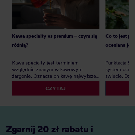
Kawa specialty vs premium – czym się
Co to jest p
różnią?
oceniana jes
Kawa specialty jest terminiem
Punktacja SC
względnie znanym w kawowym
system oceny
żargonie. Oznacza on kawę najwyższej
świecie. Dzię
jakości, jednak co z kawą premium?
palarnie i k
CZYTAJ
Czy to tylko chwyt marketingowy czy
porównywać 
faktyczna ocena jakości? Z tego
kryteriów. Z 
artykułu dowiesz się: Czym jest kawa
Czym jest SC
specialty? Czym jest kawa premium?
oceniane są 
Czym różni się kawa specialty od kawy
punktacja S
premium i którą najlepiej wybrać do
znaczenie?
Zgarnij 20 zł rabatu i
domu?