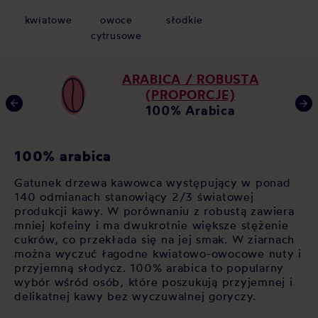
kwiatowe
owoce
słodkie
cytrusowe
ARABICA / ROBUSTA
(PROPORCJE)
100% Arabica
K
100% arabica
Ja
Gatunek drzewa kawowca występujący w ponad
za
140 odmianach stanowiący 2/3 światowej
i
po
produkcji kawy. W porównaniu z robustą zawiera
op
mniej kofeiny i ma dwukrotnie większe stężenie
As
cukrów, co przekłada się na jej smak. W ziarnach
ala
św
można wyczuć łagodne kwiatowo-owocowe nuty i
i
cz
przyjemną słodycz. 100% arabica to popularny
si
wybór wśród osób, które poszukują przyjemnej i
sł
delikatnej kawy bez wyczuwalnej goryczy.
sp