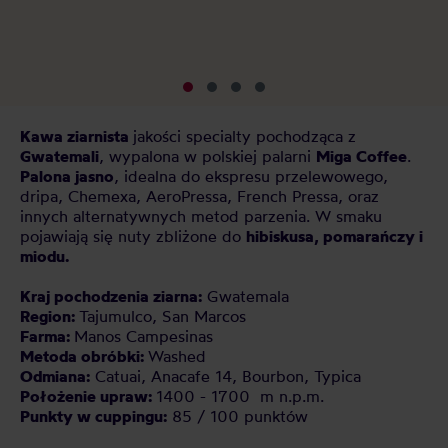
pl
kt
Kawa ziarnista
jakości specialty pochodząca z
Gwatemali
, wypalona w polskiej palarni
Miga Coffee
.
Palona jasno
, idealna do ekspresu przelewowego,
dripa, Chemexa, AeroPressa, French Pressa, oraz
innych alternatywnych metod parzenia. W smaku
pojawiają się nuty zbliżone do
hibiskusa, pomarańczy i
miodu.
Kraj pochodzenia ziarna:
Gwatemala
Region:
Tajumulco, San Marcos
Farma:
Manos Campesinas
Metoda obróbki:
Washed
Odmiana:
Catuai, Anacafe 14, Bourbon, Typica
Położenie upraw:
1400 - 1700 m n.p.m.
Punkty w cuppingu:
85 / 100 punktów