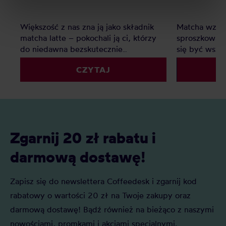
processing, including your rights, can be found in the
Privacy Policy.
Większość z nas zna ją jako składnik
Matcha wzięł
matcha latte – pokochali ją ci, którzy
sproszkowana
do niedawna bezskutecznie
się być wsz
poszukiwali ciekawej alternatywy dla
sieciówkach,
CZYTAJ
mlecznych kaw. Matcha to jednak o
korporacyjny
wiele więcej – jak prawdziwa
specialty. Du
herbaciana arystokratka wyróżnia się
czym jest bl
na tle innych wyglądem, procesem
herbata, jak 
powstawania, parzenia i znaczeniem w
naszej uwagi
kulturze japońskiej.
Zgarnij 20 zł rabatu i
darmową dostawę!
Zapisz się do newslettera Coffeedesk i zgarnij kod
rabatowy o wartości 20 zł na Twoje zakupy oraz
darmową dostawę! Bądź również na bieżąco z naszymi
nowościami, promkami i akcjami specjalnymi.