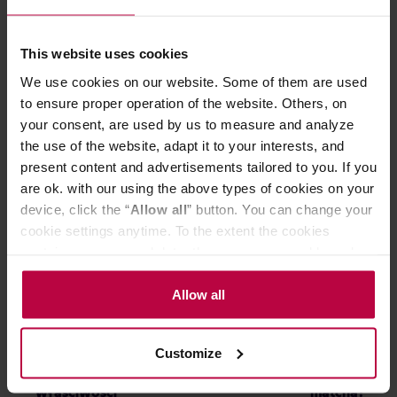
49,99 zł
Najniższa cena: 49,99 zł
This website uses cookies
41,99 zł
We use cookies on our website. Some of them are used
to ensure proper operation of the website. Others, on
your consent, are used by us to measure and analyze
the use of the website, adapt it to your interests, and
Do poczytania przy kawie:
present content and advertisements tailored to you. If you
are ok. with our using the above types of cookies on your
device, click the “
Allow all
” button. You can change your
cookie settings anytime. To the extent the cookies
contain your personal data, they are processed based on
the controller’s (namely, ALL GOOD S.A., ul.
Mazowiecka 24I/U9, 78-100 Kołobrzeg) or third parties’
Allow all
legitimate interests which are to ensure a high quality of
services provided via our website and marketing
Customize
activities of the controller and authorized entities. More
Herbata matcha — co to jest i jakie ma
Co to jest bl
information about cookies and the personal data
właściwości
matcha?