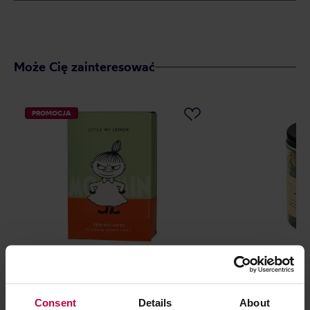
Może Cię zainteresować
PROMOCJA
Teministeriet - herbata zielona
HAYB - herbata
Moomin Little My Lemon 20
Zielona Jaśmin
saszetek
Consent
Details
About