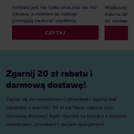
Herbata jest nie tylko smaczna, ale też
Większość z n
zdrowa, a niektóre jej rodzaje
matcha latte 
pomagają zwalczać zapalenia,
do niedawna 
poprawiają metabolizm i funkcje
poszukiwali 
CZYTAJ
mózgu. Jakie są najzdrowsze herbaty?
mlecznych ka
Ranking pozwoli Wam wybrać
wiele więcej
najlepszą dla Was!
herbaciana ar
na tle innyc
powstawania,
kulturze japo
Zgarnij 20 zł rabatu i
darmową dostawę!
Zapisz się do newslettera Coffeedesk i zgarnij kod
rabatowy o wartości 20 zł na Twoje zakupy oraz
darmową dostawę! Bądź również na bieżąco z naszymi
nowościami, promkami i akcjami specjalnymi.