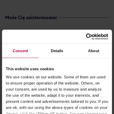
Może Cię zainteresować
Consent
Details
About
This website uses cookies
We use cookies on our website. Some of them are used
to ensure proper operation of the website. Others, on
your consent, are used by us to measure and analyze
Vegan Tea - napar ziołowo-
Solberg & Hans
the use of the website, adapt it to your interests, and
owocowy sypany Rumiankowe
- Rooibos med 
Mango opakowanie uzupełniające
present content and advertisements tailored to you. If you
55 g
are ok. with our using the above types of cookies on your
device, click the “
Allow all
” button. You can change your