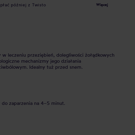
apłać później z Twisto
Więcej
y w leczeniu przeziębień, dolegliwości żołądkowych
ologiczne mechanizmy jego działania
zeciwbólowym. Idealny tuż przed snem.
w do zaparzenia na 4–5 minut.