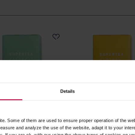
Details
teriet - herbata ziołowa
Teministeriet - herbata zio
a Cinnamon Ginger Detox
Supertea Lemongrass Ginge
e. Some of them are used to ensure proper operation of the web
saszetek
20 saszetek
asure and analyze the use of the website, adapt it to your inter
u. If you are ok. with our using the above types of cookies on you