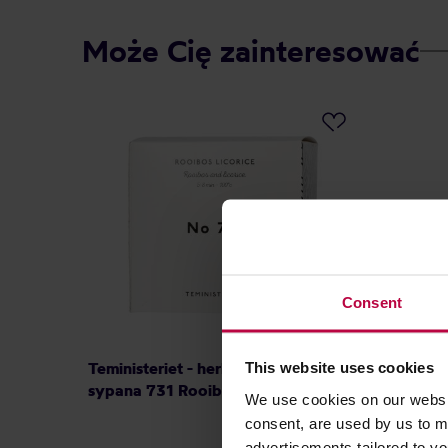
Może Cię zainteresować
Consent
Teministeriet - herbata rooibos
Teminis
This website uses cookies
sypana 731 Rooibos Licorice 100 g
Superte
We use cookies on our websit
EKO 20 
consent, are used by us to me
advertisements tailored to yo