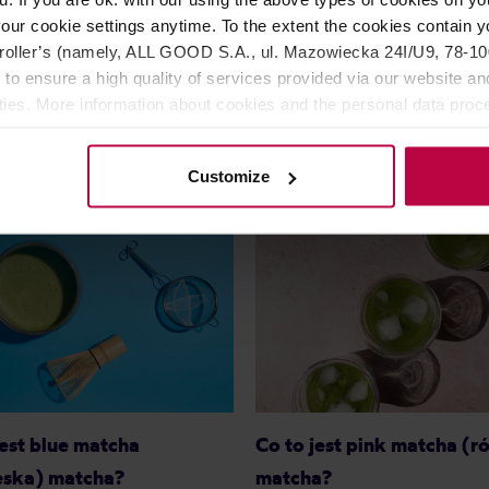
our cookie settings anytime. To the extent the cookies contain y
oller’s (namely, ALL GOOD S.A., ul. Mazowiecka 24I/U9, 78-100 
 to ensure a high quality of services provided via our website and
24,99 zł
24,
ities. More information about cookies and the personal data proce
olicy.
Customize
Co to jest pink matcha (
jest blue matcha
matcha?
eska) matcha?