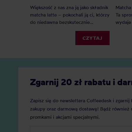
Większość z nas zna ją jako składnik
Matcha 
matcha latte – pokochali ją ci, którzy
Ta spro
do niedawna bezskutecznie
wydaje
poszukiwali ciekawej alternatywy
zarówn
dla mlecznych kaw. Matcha to
kawiarn
CZYTAJ
jednak o wiele więcej – jak
małych 
prawdziwa herbaciana arystokratka
słyszy 
wyróżnia się na tle innych
blue ma
wyglądem, procesem powstawania,
powstaj
parzenia i znaczeniem w kulturze
uwagi?
Zgarnij 20 zł rabatu i 
japońskiej.
Zapisz się do newslettera Coffeedesk i zgarni
zakupy oraz darmową dostawę! Bądź również n
promkami i akcjami specjalnymi.