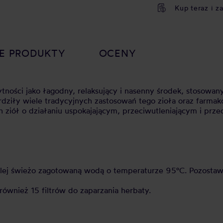
Kup teraz i z
E PRODUKTY
OCENY
tności jako łagodny, relaksujący i nasenny środek, stosowan
dziły wiele tradycyjnych zastosowań tego zioła oraz farmak
ch ziół o działaniu uspokajającym, przeciwutleniającym i pr
 zalej świeżo zagotowaną wodą o temperaturze 95°C. Pozosta
 również 15 filtrów do zaparzania herbaty.