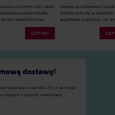
Zielona sproszkowana herbat
wzięła szturmem cały świat.
matcha stała się w ostatnich 
szkowana zielona herbata
wyjątkowo popularna. Jej wy
 się być wszechobecna
smak i aromat są charakterys
o w sieciówkach, dużych
umamiczne, lekko cierpkie i
iach korporacyjnych i
CZY
CZYTAJ
trawiaste. Jednak na rynku p
kawiarniach specialty. Dużo
się produkty takie jak pink m
się o matchy, ale czym jest
które zdają się chcieć ponieść
tcha? Co to za herbata, jak
popularności tej zielonej her
e i czy jest warta naszej
Czy istnieje różowa matcha i
darmową dostawę!
jest warta naszej uwagi?
j kod rabatowy o wartości 20 zł na Twoje
a bieżąco z naszymi nowościami,