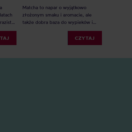
a
Matcha to napar o wyjątkowo
Japońska 
latach
złożonym smaku i aromacie, ale
zachodnie 
razisty
także dobra baza do wypieków i
matchę jes
tyczne,
ciekawych napojów mlecznych.
innymi jap
dlatego warto zaprosić matchę pod
różni się 
TAJ
CZYTAJ
ojawiają
własny dach. Jaka matcha na
herbata bę
atcha,
początek będzie najlepsza?
odpowiedni
 na fali
Doradzamy i proponujemy najlepsze
baty.
rozwiązania.
 czy