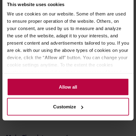
This website uses cookies
W skład tej słonecznej mieszanki wchodzą
wyselekcjonowane przez nas ziarna z Etiopii i Burundi,
We use cookies on our website. Some of them are used
różnych gatunków i z różnych metod obróbki. Przy
to ensure proper operation of the website. Others, on
wyborze kierowaliśmy się jednym: ma być przyjemnie
your consent, are used by us to measure and analyze
jak w ten wymarzony lipcowy wieczór. W Sunny
the use of the website, adapt it to your interests, and
poczujesz więc większą kwasowość, dużo słodyczy i
sprawdzone owocowe nuty, prosto z ogródka.
present content and advertisements tailored to you. If you
Rozmarzyliśmy Cię, co? Nie ma co kminić, po prostu jej
are ok. with our using the above types of cookies on your
spróbuj.
device, click the “
Allow all
” button. You can change your
cookie settings anytime. To the extent the cookies
Przechowywać w suchym i chłodnym miejscu.
contain your personal data, they are processed based on
the controller’s (namely, ALL GOOD S.A., ul.
Mazowiecka 24I/U9, 78-100 Kołobrzeg) or third parties’
Allow all
CECHY
legitimate interests which are to ensure a high quality of
OCENY
services provided via our website and marketing
Customize
activities of the controller and authorized entities. More
information about cookies and the personal data
processing, including your rights, can be found in the
Privacy Policy.