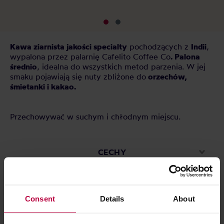
Kawa ziarnista jakości specialty
pochodzących z
Indii
,
wypalona przez palarnię Cafelito Coffee Co
. Palona
średnio
, idealna do wszystkich metod parzenia. W jej
smaku pojawiają się nuty zbliżone do
orzechów,
śmietanki i kakao.
Przechowywać w suchym i chłodnym miejscu.
CECHY
OCENY
Consent
Details
About