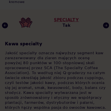
kremowe
SPECIALTY
Tak
Kawa specialty
Ś
zy
Jakość specialty oznacza najwyższy segment kaw
Ka
zarezerwowany dla ziaren mających ocenę
kw
powyżej 80 punktów w 100-stopniowej skali
te
opracowanej przez SCA (The Specialty Coffee
sw
 W
Association). To według niej Q-graderzy na całym
kw
świecie określają jakość zbioru podczas cuppingu,
sm
czyli testów jakości kawy, podczas których ocenia
te
się jej aromat, smak, kwasowość, body, balans czy
do
słodycz. Kawa specialty wytwarzana jest w
sposób zrównoważony i etyczny we współpracy
plantacji, farmerów, dystrybutorów i palarni,
których łączy wspólna pasja do owoców kawowca.