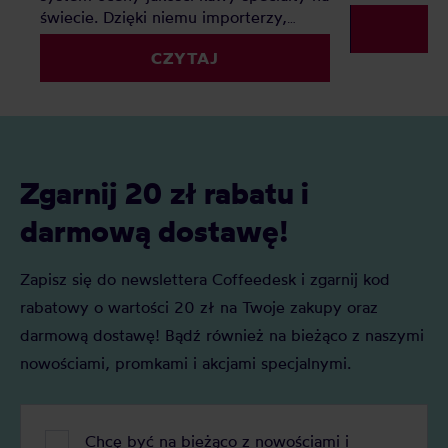
smak mocniej
świecie. Dzięki niemu importerzy,
mocniej niż 
palarnie i konsumenci mogą
Zebraliśmy 3
CZYTAJ
porównywać kawy według jednolitych
pojawiają si
kryteriów. Z tego artykułu dowiesz się:
półkach, i p
Czym jest SCA i po co powstało? Jak
rodzin. Przy 
oceniane są kawy specialty? Czy
polega proce
punktacja SCA ma naprawdę tak duże
jakich krajach
znaczenie?
Zgarnij 20 zł rabatu i
metody parzen
Rozwiń tę, kt
darmową dostawę!
Zapisz się do newslettera Coffeedesk i zgarnij kod
rabatowy o wartości 20 zł na Twoje zakupy oraz
darmową dostawę! Bądź również na bieżąco z naszymi
nowościami, promkami i akcjami specjalnymi.
Chcę być na bieżąco z nowościami i