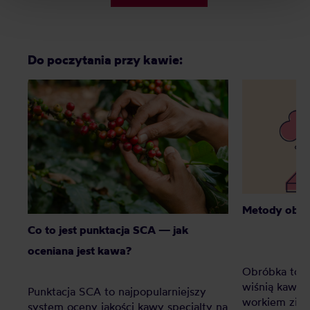
Do poczytania przy kawie:
Metody obró
Co to jest punktacja SCA — jak
oceniana jest kawa?
Obróbka to ws
wiśnią kawo
Punktacja SCA to najpopularniejszy
workiem ziel
system oceny jakości kawy specialty na