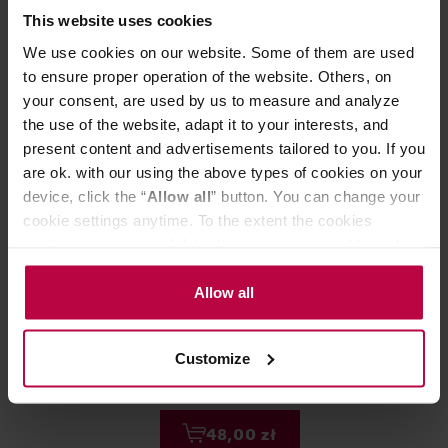
Może Cię zainteresować
This website uses cookies
We use cookies on our website. Some of them are used
to ensure proper operation of the website. Others, on
your consent, are used by us to measure and analyze
the use of the website, adapt it to your interests, and
present content and advertisements tailored to you. If you
are ok. with our using the above types of cookies on your
device, click the “
Allow all
” button. You can change your
cookie settings anytime. To the extent the cookies
contain your personal data, they are processed based on
the controller’s (namely, ALL GOOD S.A., ul.
Mazowiecka 24I/U9, 78-100 Kołobrzeg) or third parties’
Allow all
Bergstrands Kafferosteri - kawa
Figa Coffee - k
legitimate interests which are to ensure a high quality of
mielona Moomin Coffee -
Tarsila Natural
services provided via our website and marketing
Moomintroll 250 g
Customize
activities of the controller and authorized entities. More
Data palenia: 19.06.2
information about cookies and the personal data
processing, including your rights, can be found in the
48,00 zł
Privacy Policy.