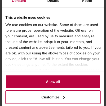
Consent
Details
About
113,00 zł
This website uses cookies
We use cookies on our website. Some of them are used
to ensure proper operation of the website. Others, on
your consent, are used by us to measure and analyze
the use of the website, adapt it to your interests, and
present content and advertisements tailored to you. If you
are ok. with our using the above types of cookies on your
device, click the “
Allow all
” button. You can change your
cookie settings anytime. To the extent the cookies
contain your personal data, they are processed based on
the controller’s (namely, ALL GOOD S.A., ul.
Mazowiecka 24I/U9, 78-100 Kołobrzeg) or third parties’
Allow all
Dak Coffee Roasters - kawa ziarnista Kenia Cassis
legitimate interests which are to ensure a high quality of
Washed Filter 250 g
services provided via our website and marketing
Customize
activities of the controller and authorized entities. More
Producent: DAK COFFEE ROASTERS
information about cookies and the personal data
Data palenia: 25.03.2026