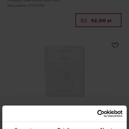
Producent: DAK COFFEE ROASTERS
Data palenia: 27.07.2026
92,00 zł
DAK Coffee Roasters - kawa ziarnista Etiopia
Blueberry Beats Anearobic Natural Filter 250 g
Producent: DAK COFFEE ROASTERS