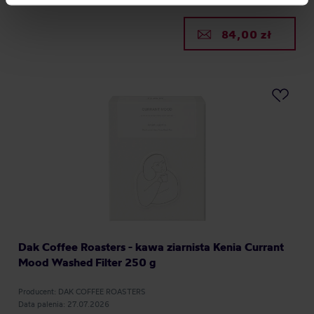
processing, including your rights, can be found in the
Privacy Policy.
84,00 zł
Dak Coffee Roasters - kawa ziarnista Kenia Currant
Mood Washed Filter 250 g
Producent: DAK COFFEE ROASTERS
Data palenia: 27.07.2026