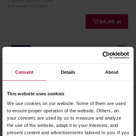
Producent: FATHER'S COFFEE
Data palenia: 30.07.2026
80,00 zł
NOWOŚĆ
Consent
Details
About
This website uses cookies
We use cookies on our website. Some of them are used
to ensure proper operation of the website. Others, on
Father's Coffee - kawa ziarnista Kenia Kieni AB
your consent, are used by us to measure and analyze
Washed Filter 250 g
the use of the website, adapt it to your interests, and
present content and advertisements tailored to you. If you
Producent: FATHER'S COFFEE