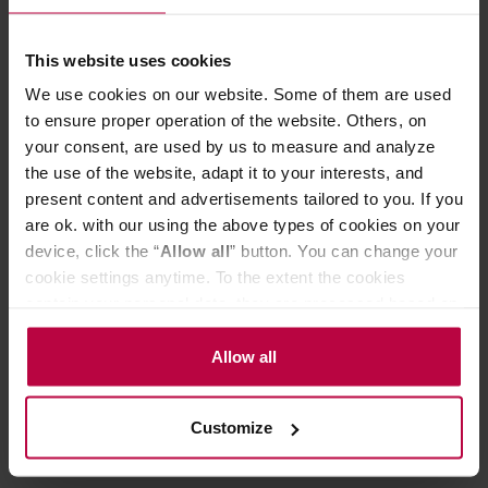
24,99 zł
Najniższa cena: 24,99 zł
This website uses cookies
20,99 zł
We use cookies on our website. Some of them are used
to ensure proper operation of the website. Others, on
your consent, are used by us to measure and analyze
Do poczytania przy kawie:
the use of the website, adapt it to your interests, and
present content and advertisements tailored to you. If you
are ok. with our using the above types of cookies on your
device, click the “
Allow all
” button. You can change your
cookie settings anytime. To the extent the cookies
contain your personal data, they are processed based on
the controller’s (namely, ALL GOOD S.A., ul.
Mazowiecka 24I/U9, 78-100 Kołobrzeg) or third parties’
Allow all
legitimate interests which are to ensure a high quality of
services provided via our website and marketing
Customize
activities of the controller and authorized entities. More
Herbata matcha — co to jest i jakie ma
Co to jest bl
information about cookies and the personal data
właściwości
matcha?
processing, including your rights, can be found in the