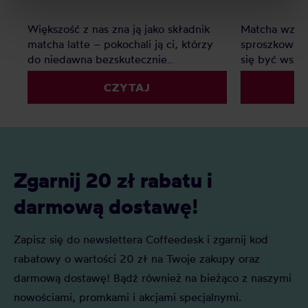
Privacy Policy.
Większość z nas zna ją jako składnik
Matcha wzięł
matcha latte – pokochali ją ci, którzy
sproszkowana
do niedawna bezskutecznie
się być wsz
poszukiwali ciekawej alternatywy dla
sieciówkach,
CZYTAJ
mlecznych kaw. Matcha to jednak o
korporacyjny
wiele więcej – jak prawdziwa
specialty. Du
herbaciana arystokratka wyróżnia się
czym jest bl
na tle innych wyglądem, procesem
herbata, jak 
powstawania, parzenia i znaczeniem w
naszej uwagi
kulturze japońskiej.
Zgarnij 20 zł rabatu i
darmową dostawę!
Zapisz się do newslettera Coffeedesk i zgarnij kod
rabatowy o wartości 20 zł na Twoje zakupy oraz
darmową dostawę! Bądź również na bieżąco z naszymi
nowościami, promkami i akcjami specjalnymi.