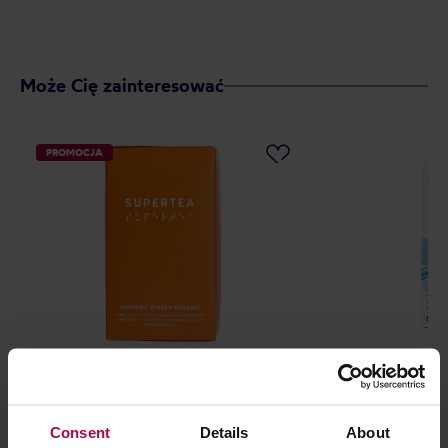
Może Cię zainteresować
PROMOCJA
Teministeriet - herbata ziołowa
Teasome - herb
Supertea Turmeric Ginger EKO 20
Milk Oolong 50
saszetek
Consent
Details
About