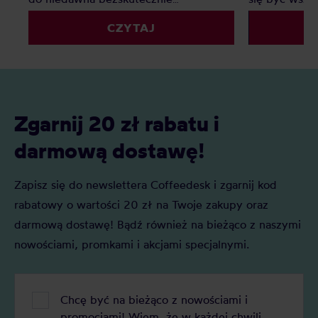
poszukiwali ciekawej alternatywy dla
sieciówkach,
CZYTAJ
mlecznych kaw. Matcha to jednak o
korporacyjny
wiele więcej – jak prawdziwa
specialty. Du
herbaciana arystokratka wyróżnia się
czym jest bl
na tle innych wyglądem, procesem
herbata, jak 
powstawania, parzenia i znaczeniem w
naszej uwagi
kulturze japońskiej.
Zgarnij 20 zł rabatu i
darmową dostawę!
Zapisz się do newslettera Coffeedesk i zgarnij kod
rabatowy o wartości 20 zł na Twoje zakupy oraz
darmową dostawę! Bądź również na bieżąco z naszymi
nowościami, promkami i akcjami specjalnymi.
Chcę być na bieżąco z nowościami i
promocjami! Wiem, że w każdej chwili