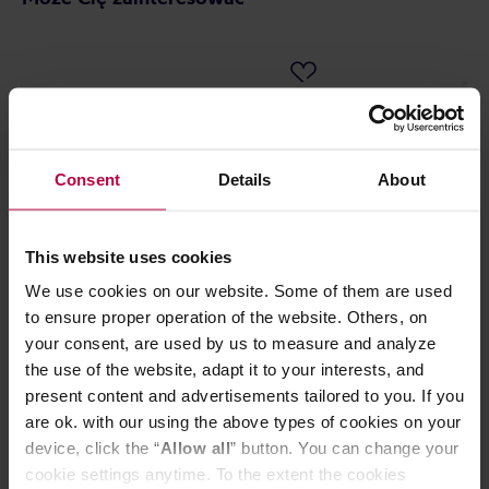
Consent
Details
About
This website uses cookies
We use cookies on our website. Some of them are used
Paper & Tea - Zestaw What Friends
Teasome - herb
to ensure proper operation of the website. Others, on
Are For - Herbata sypana EKO 280 g
Milk Oolong 50
your consent, are used by us to measure and analyze
the use of the website, adapt it to your interests, and
present content and advertisements tailored to you. If you
are ok. with our using the above types of cookies on your
device, click the “
Allow all
” button. You can change your
179,00 zł
cookie settings anytime. To the extent the cookies