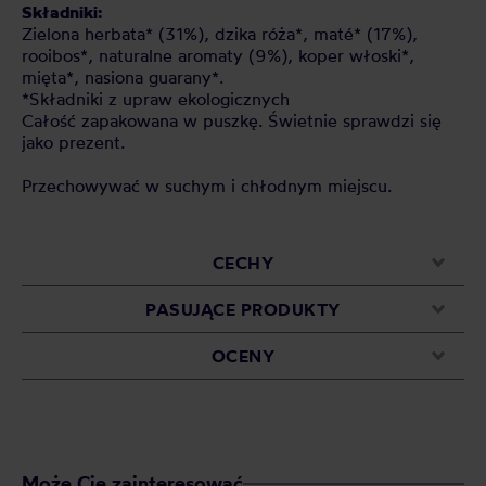
Składniki:
Zielona herbata* (31%), dzika róża*, maté* (17%),
rooibos*, naturalne aromaty (9%), koper włoski*,
mięta*, nasiona guarany*.
*Składniki z upraw ekologicznych
Całość zapakowana w puszkę. Świetnie sprawdzi się
jako prezent.
Przechowywać w suchym i chłodnym miejscu.
CECHY
PASUJĄCE PRODUKTY
OCENY
Może Cię zainteresować