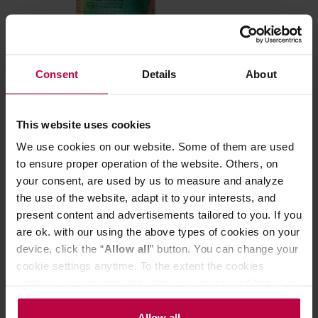
Consent
Details
About
Dworzysk - herbata ziołowa sypana
Dworzysk - her
This website uses cookies
Na Zdrowie 50 g
Na Zdrowie op
uzupełniające 
We use cookies on our website. Some of them are used
to ensure proper operation of the website. Others, on
your consent, are used by us to measure and analyze
the use of the website, adapt it to your interests, and
23,00 zł
present content and advertisements tailored to you. If you
are ok. with our using the above types of cookies on your
device, click the “
Allow all
” button. You can change your
cookie settings anytime. To the extent the cookies
Do poczytania przy kawie:
contain your personal data, they are processed based on
the controller’s (namely, ALL GOOD S.A., ul.
Mazowiecka 24I/U9, 78-100 Kołobrzeg) or third parties’
Allow all