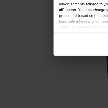
Audun Co
advertisements tailored to yo
Kenia Nd
all
” button. You can change y
processed based on the contr
Producent:
Data paleni
legitimate interests which are
controller and authorized ent
can be found in the
Privacy P