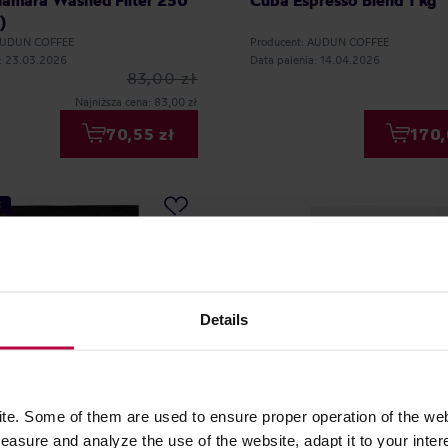
hamara Washed Filter 250
Cuba Espresso Blend 1 kg
)
 AUDUN COFFEE
Producent: AUDUN COFFEE
a: 23.03.2026
Data palenia: 14.04.2026
83,00 zł
Najniższa cena: 83,00 zł
70,55 zł
170,
Ć
Details
e. Some of them are used to ensure proper operation of the web
asure and analyze the use of the website, adapt it to your inter