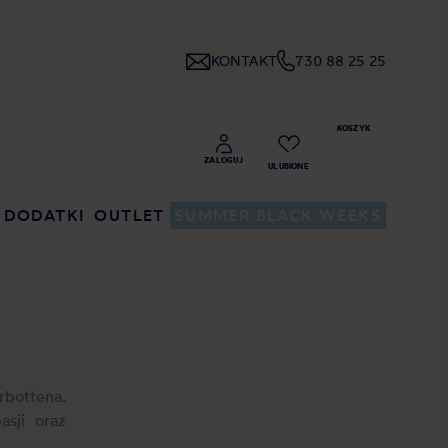
KONTAKT
730 88 25 25
DODATKI
OUTLET
SUMMER BLACK WEEKS
rbottena.
sji oraz