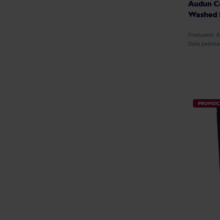
Audun Co
Washed F
Producent:
Data paleni
PROMOC