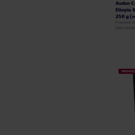
Audun Co
Etiopia 
250 g (o
Producent:
Data paleni
PROMOC