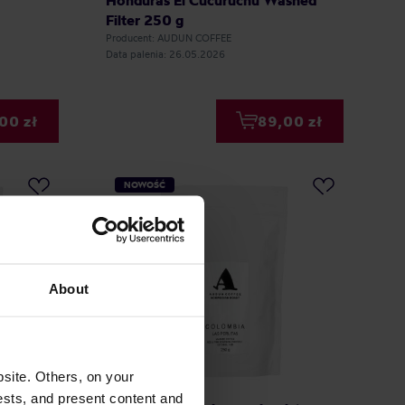
Honduras El Cucuruchu Washed
Filter 250 g
Producent: AUDUN COFFEE
Data palenia: 26.05.2026
00 zł
89,00 zł
NOWOŚĆ
About
site. Others, on your
ests, and present content and