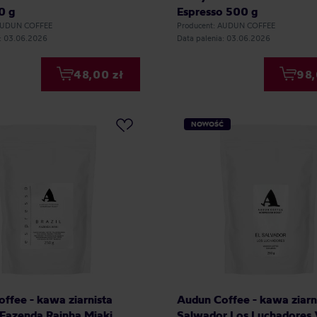
0 g
Espresso 500 g
 AUDUN COFFEE
Producent: AUDUN COFFEE
a: 03.06.2026
Data palenia: 03.06.2026
48,00 zł
98,
NOWOŚĆ
ffee - kawa ziarnista
Audun Coffee - kawa ziarn
 Fazenda Rainha Miaki
Salwador Los Luchadores