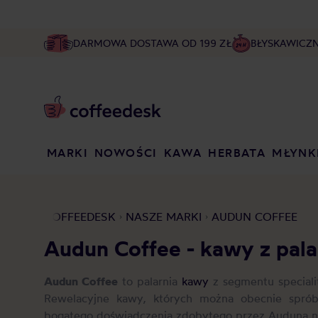
DARMOWA DOSTAWA OD 199 ZŁ
BŁYSKAWICZ
MARKI
NOWOŚCI
KAWA
HERBATA
MŁYNK
COFFEEDESK
NASZE MARKI
AUDUN COFFEE
Audun Coffee - kawy z pala
Audun Coffee
to palarnia
kawy
z segmentu special
Rewelacyjne kawy, których można obecnie spróbo
bogatego doświadczenia zdobytego przez Auduna 