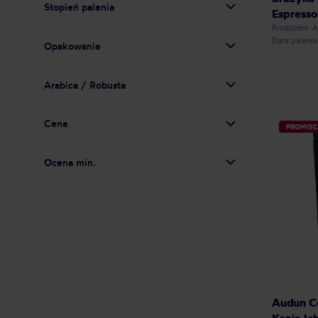
Stopień palenia
Espresso
Producent:
Data paleni
Opakowanie
Arabica / Robusta
Cena
PROMOC
Ocena min.
Audun Co