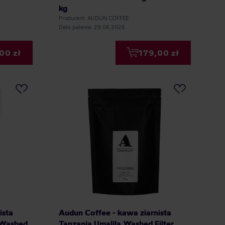
kg
Producent: AUDUN COFFEE
Data palenia: 29.06.2026
00 zł
179,00 zł
ista
Audun Coffee - kawa ziarnista
 Washed
Tanzania Umalila Washed Filter