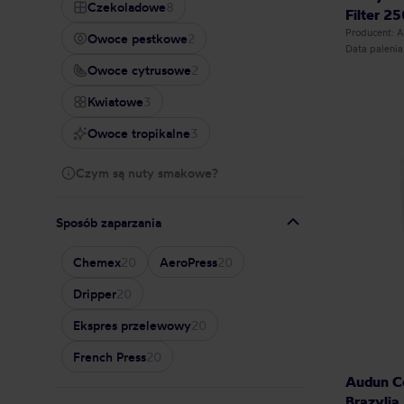
Czekoladowe
8
Filter 25
Producent:
Owoce pestkowe
2
Data paleni
Owoce cytrusowe
2
Kwiatowe
3
Owoce tropikalne
3
Czym są nuty smakowe?
Sposób zaparzania
Chemex
20
AeroPress
20
Dripper
20
Ekspres przelewowy
20
French Press
20
Audun Co
Brazylia