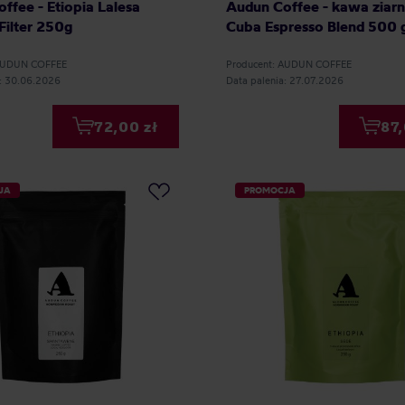
ffee - Etiopia Lalesa
Audun Coffee - kawa ziarn
ilter 250g
Cuba Espresso Blend 500 
 AUDUN COFFEE
Producent: AUDUN COFFEE
a: 30.06.2026
Data palenia: 27.07.2026
72,00 zł
87,
JA
PROMOCJA