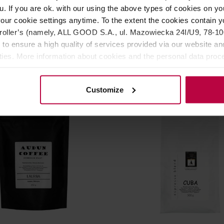
ffee - kawa ziarnista
Audun Coffee - kawa ziarn
u. If you are ok. with our using the above types of cookies on you
undu Washed Filter 250 g
Chirimoya Washed Filter 2
our cookie settings anytime. To the extent the cookies contain y
oller’s (namely, ALL GOOD S.A., ul. Mazowiecka 24I/U9, 78-100 
 AUDUN COFFEE
Producent: AUDUN COFFEE
a: 30.06.2026
Data palenia: 14.04.2026
 to ensure a high quality of services provided via our website and
ities. More information about cookies and the personal data proce
81,00 zł
89,
olicy.
Customize