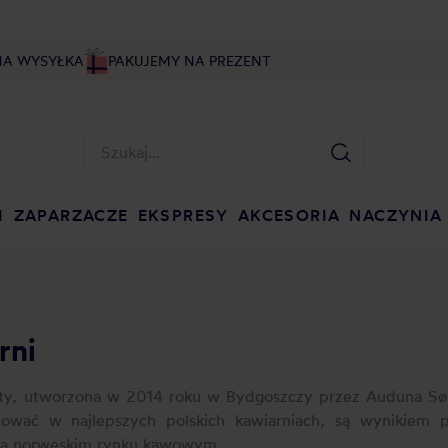
NA WYSYŁKA
PAKUJEMY NA PREZENT
I
ZAPARZACZE
EKSPRESY
AKCESORIA
NACZYNIA
rni
ity, utworzona w 2014 roku w Bydgoszczy przez Auduna Sø
wać w najlepszych polskich kawiarniach, są wynikiem pa
na norweskim rynku kawowym.