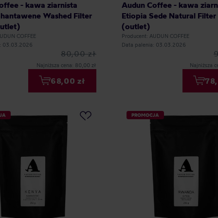
ffee - kawa ziarnista
Audun Coffee - kawa ziarn
Shantawene Washed Filter
Etiopia Sede Natural Filter
utlet)
(outlet)
 AUDUN COFFEE
Producent: AUDUN COFFEE
a: 03.03.2026
Data palenia: 03.03.2026
80,00 zł
Najniższa cena: 80,00 zł
Najniższa c
68,00 zł
78,
JA
PROMOCJA