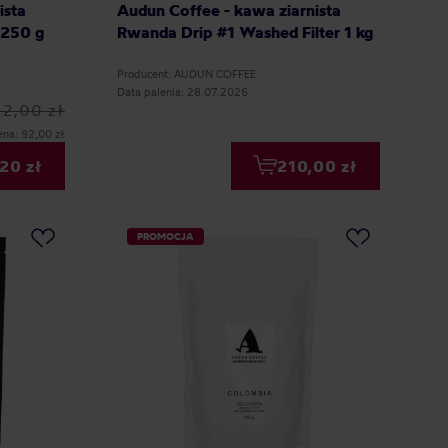
ista
Audun Coffee - kawa ziarnista
 250 g
Rwanda Drip #1 Washed Filter 1 kg
Producent: AUDUN COFFEE
Data palenia: 28.07.2026
92,00 zł
ena: 92,00 zł
20 zł
210,00 zł
PROMOCJA