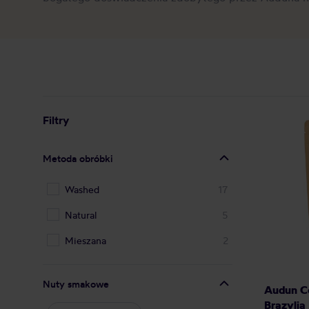
Filtry
Metoda obróbki
Washed
17
Natural
5
Mieszana
2
Nuty smakowe
Audun Co
Brazylia