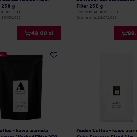
 250 g
Filter 250 g
 AUDUN COFFEE
Producent: AUDUN COFFEE
a: 26.05.2026
Data palenia: 28.07.2026
49,00 zł
89,
JA
ffee - kawa ziarnista
Audun Coffee - kawa ziarn