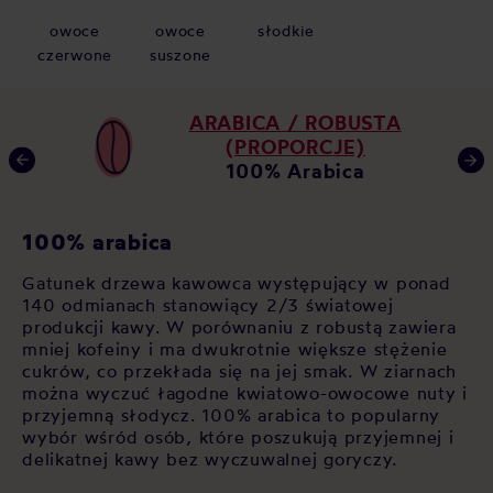
owoce
owoce
słodkie
czerwone
suszone
ARABICA / ROBUSTA
(PROPORCJE)
100% Arabica
K
100% arabica
Ja
Gatunek drzewa kawowca występujący w ponad
za
140 odmianach stanowiący 2/3 światowej
i
po
produkcji kawy. W porównaniu z robustą zawiera
op
mniej kofeiny i ma dwukrotnie większe stężenie
As
cukrów, co przekłada się na jej smak. W ziarnach
ala
św
można wyczuć łagodne kwiatowo-owocowe nuty i
i
cz
przyjemną słodycz. 100% arabica to popularny
si
wybór wśród osób, które poszukują przyjemnej i
sł
delikatnej kawy bez wyczuwalnej goryczy.
sp