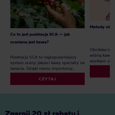
Metody obró
Co to jest punktacja SCA — jak
oceniana jest kawa?
Obróbka to ws
wiśnią kawo
Punktacja SCA to najpopularniejszy
workiem ziel
system oceny jakości kawy specialty na
smak mocniej
świecie. Dzięki niemu importerzy,
mocniej niż 
palarnie i konsumenci mogą
Zebraliśmy 3
CZYTAJ
porównywać kawy według jednolitych
pojawiają si
kryteriów. Z tego artykułu dowiesz się:
półkach, i p
Czym jest SCA i po co powstało? Jak
rodzin. Przy 
oceniane są kawy specialty? Czy
polega proce
punktacja SCA ma naprawdę tak duże
jakich krajach
znaczenie?
Zgarnij 20 zł rabatu i
metody parzen