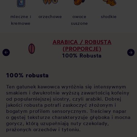
mleczne i
orzechowe
owoce
słodkie
kremowe
suszone
ARABICA / ROBUSTA
(PROPORCJE)
100% Robusta
K
100% robusta
zy
Ja
Ten gatunek kawowca wyróżnia się intensywnym
za
smakiem i dwukrotnie wyższą zawartością kofeiny
po
od popularniejszej siostry, czyli arabiki. Dobrej
op
jakości robusta potrafi zaskoczyć złożonym i
 W
As
bogatym profilem sensorycznym. Treściwy napar
św
o gęstej teksturze charakteryzuje głęboka i mocna
cz
gorycz, którą uzupełniają nuty czekolady,
si
prażonych orzechów i tytoniu.
sł