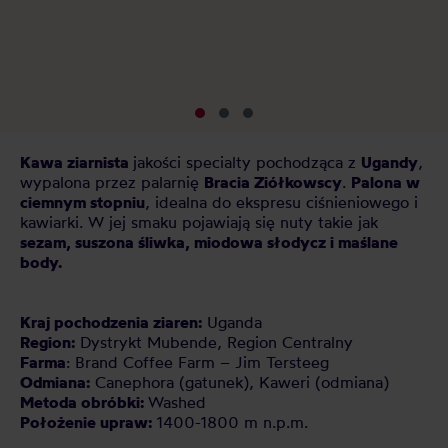
sp
pl
kt
Kawa ziarnista
jakości specialty pochodząca z
Ugandy
,
wypalona przez palarnię
Bracia Ziółkowscy
.
Palona w
ciemnym stopniu
, idealna do ekspresu ciśnieniowego i
kawiarki. W jej smaku pojawiają się nuty takie jak
sezam, suszona śliwka, miodowa słodycz i maślane
body.
Kraj pochodzenia ziaren:
Uganda
Region:
Dystrykt Mubende, Region Centralny
Farma
: Brand Coffee Farm – Jim Tersteeg
Odmiana:
Canephora (gatunek), Kaweri (odmiana)
Metoda obróbki:
Washed
Położenie upraw:
1400-1800 m n.p.m.