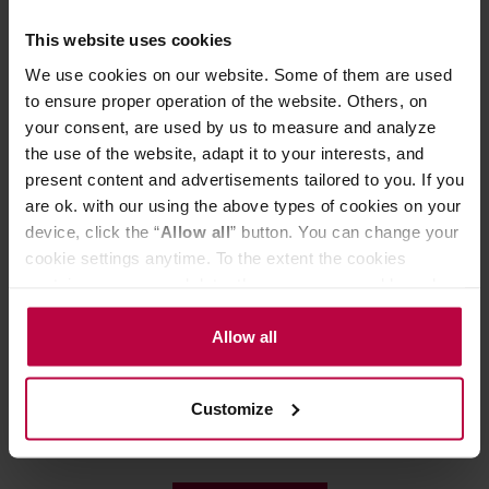
This website uses cookies
Może Cię zainteresować
We use cookies on our website. Some of them are used
to ensure proper operation of the website. Others, on
your consent, are used by us to measure and analyze
DARMOWA DOSTA
the use of the website, adapt it to your interests, and
present content and advertisements tailored to you. If you
are ok. with our using the above types of cookies on your
device, click the “
Allow all
” button. You can change your
cookie settings anytime. To the extent the cookies
contain your personal data, they are processed based on
the controller’s (namely, ALL GOOD S.A., ul.
Mazowiecka 24I/U9, 78-100 Kołobrzeg) or third parties’
Allow all
legitimate interests which are to ensure a high quality of
Bagdrip - kawa w saszetkach
Zestaw Brewlab
Brazylia Box - 8 saszetek 11 g
Brewlab 500g
services provided via our website and marketing
Customize
activities of the controller and authorized entities. More
Data palenia: 13.07.2
information about cookies and the personal data
processing, including your rights, can be found in the