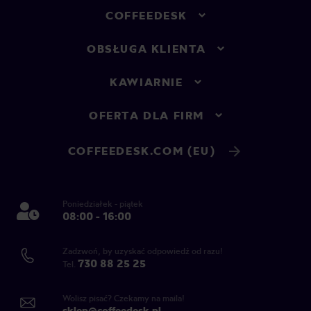
COFFEEDESK
OBSŁUGA KLIENTA
KAWIARNIE
OFERTA DLA FIRM
COFFEEDESK.COM (EU)
Poniedziałek - piątek
08:00 - 16:00
Zadzwoń, by uzyskać odpowiedź od razu!
730 88 25 25
Tel.
Wolisz pisać? Czekamy na maila!
sklep@coffeedesk.pl