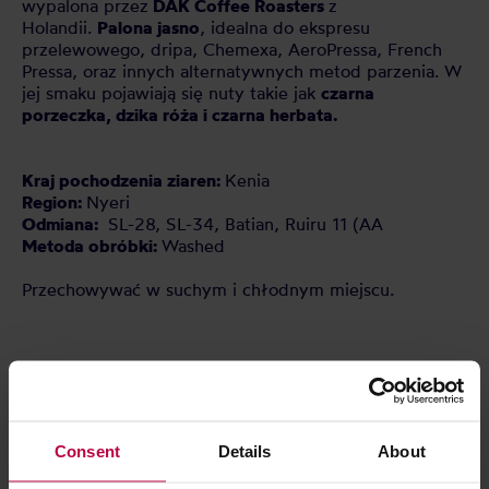
wypalona przez
DAK Coffee Roasters
z
Holandii.
Palona jasno
, idealna do ekspresu
przelewowego, dripa, Chemexa, AeroPressa, French
Pressa, oraz innych alternatywnych metod parzenia. W
jej smaku pojawiają się nuty takie jak
czarna
porzeczka, dzika róża i czarna herbata.
Kraj pochodzenia ziaren:
Kenia
Region:
Nyeri
Odmiana:
SL-28, SL-34, Batian, Ruiru 11 (AA
Metoda obróbki:
Washed
Przechowywać w suchym i chłodnym miejscu.
CECHY
OCENY
Consent
Details
About