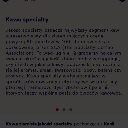
Kawa specialty
J
Jakość specialty oznacza najwyższy segment kaw
Ja
zarezerwowany dla ziaren mających ocenę
sp
i
powyżej 80 punktów w 100-stopniowej skali
wy
opracowanej przez SCA (The Specialty Coffee
kr
Association). To według niej Q-graderzy na całym
te
ala
świecie określają jakość zbioru podczas cuppingu,
ar
i
czyli testów jakości kawy, podczas których ocenia
de
się jej aromat, smak, kwasowość, body, balans czy
wy
słodycz. Kawa specialty wytwarzana jest w
kt
sposób zrównoważony i etyczny we współpracy
we
plantacji, farmerów, dystrybutorów i palarni,
których łączy wspólna pasja do owoców kawowca.
Kawa ziarnista jakości specialty
pochodząca z
Kenii
,