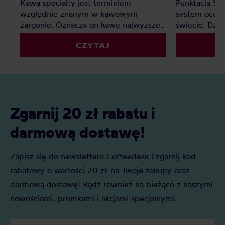
Kawa specialty jest terminiem
Punktacja SC
względnie znanym w kawowym
system oceny
żargonie. Oznacza on kawę najwyższej
świecie. Dzię
jakości, jednak co z kawą premium?
palarnie i k
CZYTAJ
Czy to tylko chwyt marketingowy czy
porównywać 
faktyczna ocena jakości? Z tego
kryteriów. Z 
artykułu dowiesz się: Czym jest kawa
Czym jest SC
specialty? Czym jest kawa premium?
oceniane są 
Czym różni się kawa specialty od kawy
punktacja S
premium i którą najlepiej wybrać do
znaczenie?
Zgarnij 20 zł rabatu i
domu?
darmową dostawę!
Zapisz się do newslettera Coffeedesk i zgarnij kod
rabatowy o wartości 20 zł na Twoje zakupy oraz
darmową dostawę! Bądź również na bieżąco z naszymi
nowościami, promkami i akcjami specjalnymi.