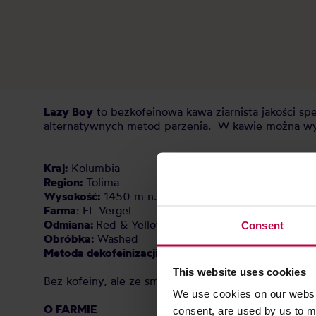
Lazy Boy
to bezkofeinowa kawa ziarnista jakości spe
alternatywnych metod parzenia. W kawie można w
Kraj:
Kolumbia
Region:
Tolima
Wysokość:
1450 m n.p.m.
Farma
: EL Vergel
Odmiana:
Red & Yellow Caturra
Consent
Obróbka:
Washed
Metoda dekofeinizacji:
Sugarcane
This website uses cookies
Bez kofeiny, ale ze smakiem. Pełnia aromatu, nie tyl
We use cookies on our websit
O FARMIE
consent, are used by us to me