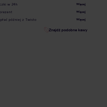
czki w 24h
Więcej
prezent
Więcej
apłać później z Twisto
Więcej
Znajdź podobne kawy