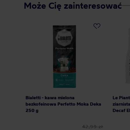
Może Cię zainteresować
Bialetti - kawa mielona
Le Piant
bezkofeinowa Perfetto Moka Deka
ziarnis
250 g
Decaf E
42,99 zł