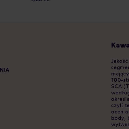
Kawa
Jakość
segmen
NIA
mający
100-st
SCA (T
według
określ
czyli 
ocenia
body, 
wytwar