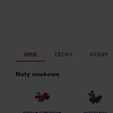
OPIS
CECHY
OCENY
Nuty smakowe
owoce czerwone
przyprawy