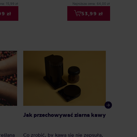
na: 15,99 zł
Najniższa cena: 64,00 zł
99 zł
53,99 zł
Jak przechowywać ziarna kawy
Arabica c
między ni
gatunek 
reślana
Co zrobić, by kawa się nie zepsuła,
Od zarania