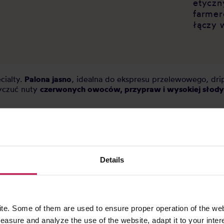
etyczn
farmer
łączy 
cialty.
Palona jasno
, idealna do ekspresu przelewowego, dri
yczuć nuty
czerwonych owoców, przypraw i wysokiej słody
Details
ko do pełni księżyca. Pij do woli, nawet po wieczorynce.
e. Some of them are used to ensure proper operation of the web
asure and analyze the use of the website, adapt it to your inter