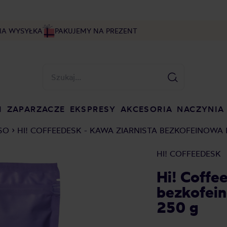
NA WYSYŁKA
PAKUJEMY NA PREZENT
I
ZAPARZACZE
EKSPRESY
AKCESORIA
NACZYNIA
SO
HI! COFFEEDESK - KAWA ZIARNISTA BEZKOFEINOWA 
HI! COFFEEDESK
Hi! Coffe
bezkofein
250 g