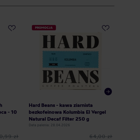
PROMOCJA
DARM
h
Hard Beans - kawa ziarnista
HAYB - 
ca - 10
bezkofeinowa Kolumbia El Vergel
bezkof
Natural Decaf Filter 250 g
Decaf F
Data palenia: 28.04.2026
Data palen
0,99 zł
64,00 zł