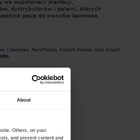
y we współpracy plantacji,
ów, dystrybutorów i palarni, których
wspólna pasja do owoców kawowca.
pa, Chemexa, AeroPressa, French Pressa, oraz innych
czy
.
About
site. Others, on your
ests, and present content and