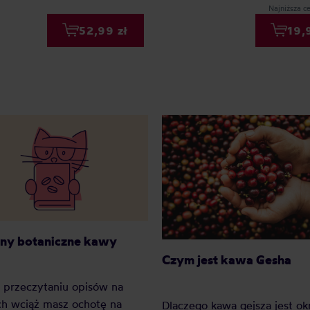
Najniższa ce
52,99 zł
19,
ny botaniczne kawy
Czym jest kawa Gesha
o przeczytaniu opisów na
h wciąż masz ochotę na
Dlaczego kawa gejsza jest ok