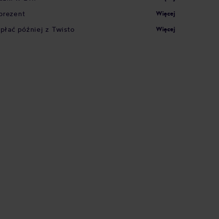
prezent
Więcej
apłać później z Twisto
Więcej