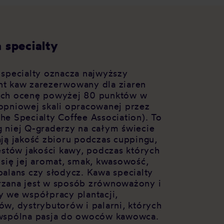
 specialty
 specialty oznacza najwyższy
t kaw zarezerwowany dla ziaren
ch ocenę powyżej 80 punktów w
opniowej skali opracowanej przez
he Specialty Coffee Association). To
 niej Q-graderzy na całym świecie
ają jakość zbioru podczas cuppingu,
testów jakości kawy, podczas których
 się jej aromat, smak, kwasowość,
balans czy słodycz. Kawa specialty
zana jest w sposób zrównoważony i
y we współpracy plantacji,
ów, dystrybutorów i palarni, których
wspólna pasja do owoców kawowca.