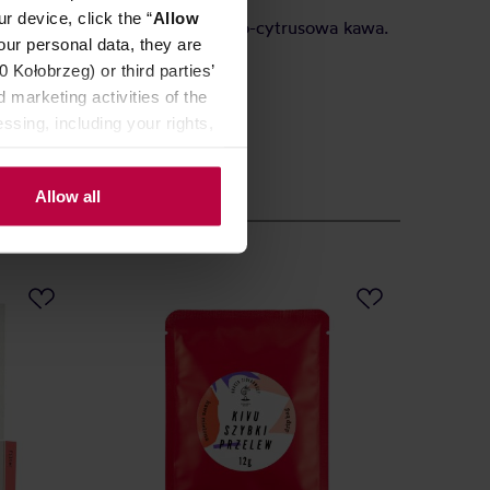
r device, click the “
Allow
t check. Mega rzeźka, pikantno-cytrusowa kawa.
our personal data, they are
 słodycz i tona cytrusów.
Kołobrzeg) or third parties’
 marketing activities of the
ssing, including your rights,
Allow all
NOWO