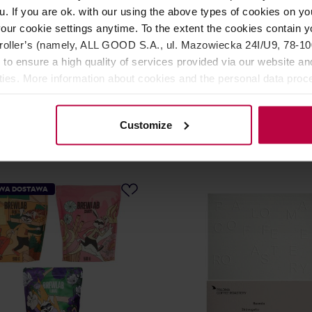
u. If you are ok. with our using the above types of cookies on you
JINGLE BELLS!11!!! Co tu dużo mówić – pierwszy co-fermen
our cookie settings anytime. To the extent the cookies contain y
ziesz też dużo więcej! Mandarynka, trawa cytrynowa, wysoka
oller’s (namely, ALL GOOD S.A., ul. Mazowiecka 24I/U9, 78-100 
 to ensure a high quality of services provided via our website and
ities. More information about cookies and the personal data proce
olicy.
Customize
WA DOSTAWA