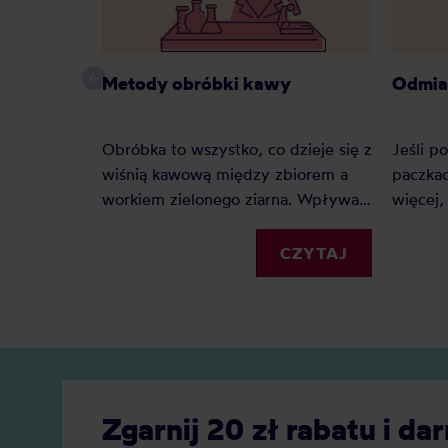
Metody obróbki kawy
Odmia
Obróbka to wszystko, co dzieje się z
Jeśli p
wiśnią kawową między zbiorem a
paczkac
workiem zielonego ziarna. Wpływa
więcej,
na smak mocniej niż odmiana i
nazwy o
często mocniej niż sam kraj
na czyn
CZYTAJ
pochodzenia. Zebraliśmy 31 metod,
katalog
które realnie pojawiają się w opisach
rejestr
kaw na naszych półkach, i
Researc
pogrupowaliśmy je w 7 rodzin. Przy
recenz
każdej znajdziesz, na czym polega
genomo
proces, co robi w kubku, w jakich
żeby z
Zgarnij 20 zł rabatu i 
krajach go spotkasz i do jakiej
rodowó