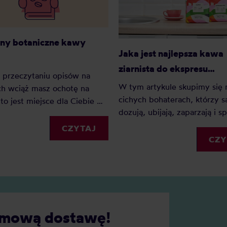
ny botaniczne kawy
Jaka jest najlepsza kawa
ziarnista do ekspresu
o przeczytaniu opisów na
automatycznego?
W tym artykule skupimy się 
h wciąż masz ochotę na
cichych bohaterach, którzy s
 to jest miejsce dla Ciebie —
dozują, ubijają, zaparzają i sp
dmian z etykiet rozłożone
mleko bez naszego udziału 
niki pierwsze, na podstawie
CZYTAJ
sprawdźmy, jaka dobra kawa
CZY
u World Coffee Research,
ziarnista nada się do ekspres
ów Jimma Agricultural
automatycznego!
h Center dla Etiopii i
owanych badań
wych*. Rozwiń rodzinę,
obaczyć pochodzenie,
darmową dostawę!
d, optymalną wysokość i