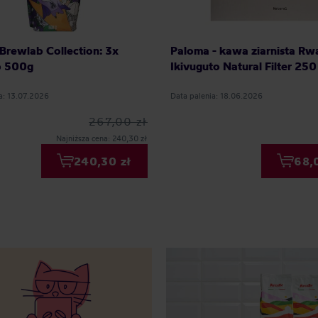
Brewlab Collection: 3x
Paloma - kawa ziarnista Rw
b 500g
Ikivuguto Natural Filter 250
a: 13.07.2026
Data palenia: 18.06.2026
267,00 zł
Najniższa cena: 240,30 zł
240,30 zł
68,