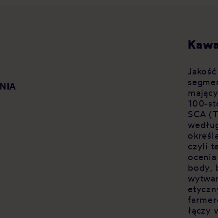
Kawa
Jakość
segmen
NIA
mający
100-st
SCA (T
według
określ
czyli 
ocenia
body, 
wytwar
etyczn
farmer
łączy 