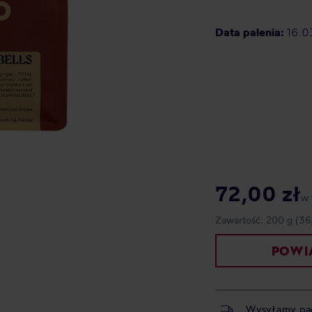
Data palenia:
16.0
72,00 zł
w 
Zawartość:
200 g
(36
POWIA
Wysyłamy pa