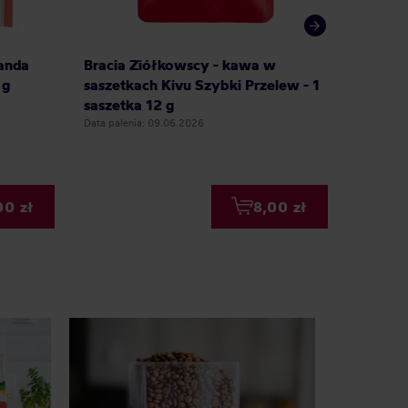
anda
Bracia Ziółkowscy - kawa w
COFFEE
 g
saszetkach Kivu Szybki Przelew - 1
Kolumb
saszetka 12 g
Everywh
Data palenia: 09.06.2026
Data palen
00 zł
8,00 zł