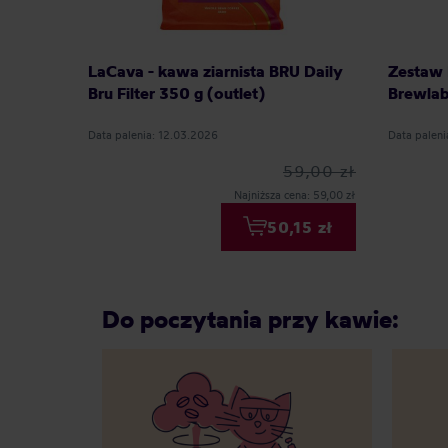
LaCava - kawa ziarnista BRU Daily
Zestaw 
Bru Filter 350 g (outlet)
Brewla
Data palenia: 12.03.2026
Data paleni
59,00 zł
Najniższa cena: 59,00 zł
50,15 zł
Do poczytania przy kawie: