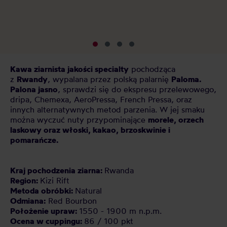
pl
kt
Kawa ziarnista jakości specialty
pochodząca
z
Rwandy
, wypalana przez polską palarnię
Paloma.
Palona jasno
, sprawdzi się do ekspresu przelewowego,
dripa, Chemexa, AeroPressa, French Pressa, oraz
innych alternatywnych metod parzenia. W jej smaku
można wyczuć nuty przypominające
morele, orzech
laskowy oraz włoski, kakao, brzoskwinie i
pomarańcze.
Kraj pochodzenia ziarna:
Rwanda
Region:
Kizi Rift
Metoda obróbki:
Natural
Odmiana:
Red Bourbon
Położenie upraw:
1550 - 1900 m n.p.m.
Ocena w cuppingu:
86 / 100 pkt