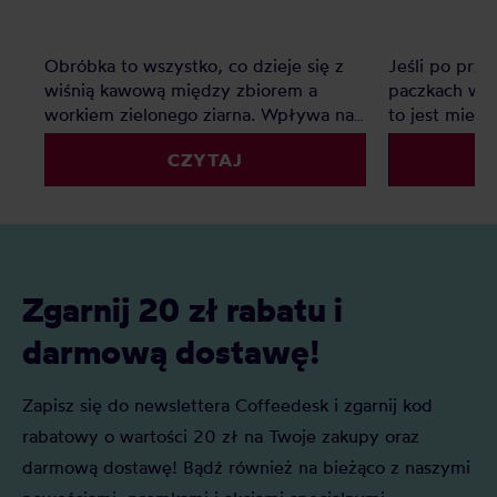
Obróbka to wszystko, co dzieje się z
Jeśli po prz
wiśnią kawową między zbiorem a
paczkach wci
workiem zielonego ziarna. Wpływa na
to jest miej
smak mocniej niż odmiana i często
odmian z ety
CZYTAJ
mocniej niż sam kraj pochodzenia.
pierwsze, na
Zebraliśmy 31 metod, które realnie
Coffee Resea
pojawiają się w opisach kaw na naszych
Agricultural 
półkach, i pogrupowaliśmy je w 7
i recenzowa
rodzin. Przy każdej znajdziesz, na czym
Rozwiń rodzi
polega proces, co robi w kubku, w
pochodzenie
Zgarnij 20 zł rabatu i
jakich krajach go spotkasz i do jakiej
wysokość i p
metody parzenia najlepiej pasuje.
odmiany.
darmową dostawę!
Rozwiń tę, która Cię interesuje.
Zapisz się do newslettera Coffeedesk i zgarnij kod
rabatowy o wartości 20 zł na Twoje zakupy oraz
darmową dostawę! Bądź również na bieżąco z naszymi