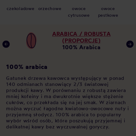
czekoladowe
orzechowe
owoce
owoce
cytrusowe
pestkowe
ARABICA / ROBUSTA
(PROPORCJE)
100% Arabica
K
100% arabica
Ja
Gatunek drzewa kawowca występujący w ponad
za
140 odmianach stanowiący 2/3 światowej
 w
po
produkcji kawy. W porównaniu z robustą zawiera
u,
op
mniej kofeiny i ma dwukrotnie większe stężenie
As
cukrów, co przekłada się na jej smak. W ziarnach
św
można wyczuć łagodne kwiatowo-owocowe nuty i
cz
przyjemną słodycz. 100% arabica to popularny
si
wybór wśród osób, które poszukują przyjemnej i
sł
delikatnej kawy bez wyczuwalnej goryczy.
sp