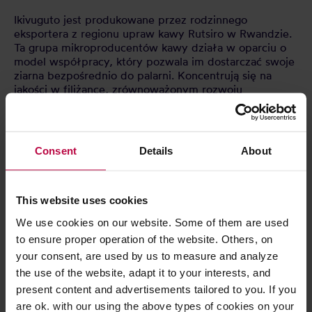
Ikivuguto jest produkowane przez rodzinnego
eksportera z regionu upraw kawy Rutsiro w Rwandzie.
Ta grupa mikroproducentów kawy działa w oparciu o
model współpracy, który pozwala im dostarczać swoje
ziarna bezpośrednio do palarni. Koncentrują się na
jakości w filiżance, zrównoważonym rozwoju
środowiskowym i ekonomicznym oraz przejrzystości w
łańcuchu dostaw.
Osiągają to, współpracując pionowo - od farmy aż po
palarnię - jako jeden zespół. Ich celem jest
Consent
Details
About
zrównoważona produkcja kawy, tworzenie wysokiej
jakości mikrolotów oraz zapewnianie uczciwych cen dla
rolników. Dzięki transparentności i pracy zespołowej
podnoszą jakość życia producentów i ich rodzin,
This website uses cookies
jednocześnie dostarczając wartość dodaną palarniom.
We use cookies on our website. Some of them are used
to ensure proper operation of the website. Others, on
Przechowywać w suchym i chłodnym miejscu.
your consent, are used by us to measure and analyze
the use of the website, adapt it to your interests, and
present content and advertisements tailored to you. If you
CECHY
are ok. with our using the above types of cookies on your