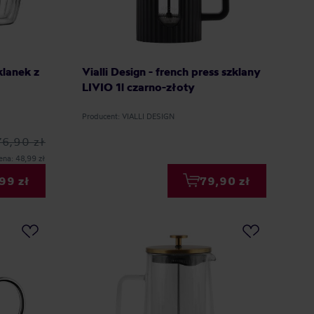
klanek z
Vialli Design - french press szklany
LIVIO 1l czarno-złoty
Producent: VIALLI DESIGN
76,90 zł
ena: 48,99 zł
99 zł
79,90 zł