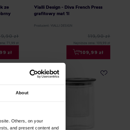
ek ze
Vialli Design - Diva French Press
ebrny
grafitowy mat 1l
Producent: VIALLI DESIGN
99,90 zł
119,90 zł
ena: 71,99 zł
Najniższa cena: 109,99 zł
99 zł
109,99 zł
About
site. Others, on your
ests, and present content and