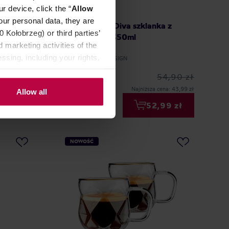
r device, click the “
Allow
our personal data, they are
o
Vialli Design - Diva szklanka z
Kołobrzeg) or third parties’
zaparzaczem 350ml
 marketing activities of the
ssing, including your rights,
Producent: VIALLI DESIGN
54,90 zł
Najniższa cena: 43,99 zł
Allow all
90 zł
52,99 zł
NOWOŚĆ