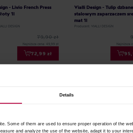
sign - Livio French Press
Vialli Design - Tulip dzban
łoty 1l
stalowym zaparzaczem sr
mat 1l
VIALLI DESIGN
Producent: VIALLI DESIGN
79,90 zł
Najniższa cena: 49,99 zł
Najniższa c
72,99 zł
95,
NOWOŚĆ
Details
e. Some of them are used to ensure proper operation of the web
asure and analyze the use of the website, adapt it to your inter