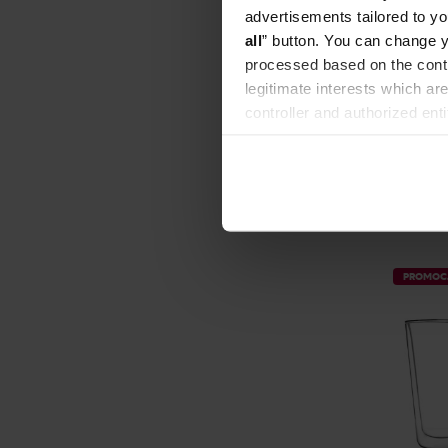
advertisements tailored to yo
all
” button. You can change y
Vialli De
processed based on the contr
złoty ma
legitimate interests which are
controller and authorized ent
Producent: 
can be found in the
Privacy P
PROMOC