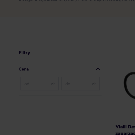
Filtry
Cena
zł
–
zł
Vialli De
zaparza