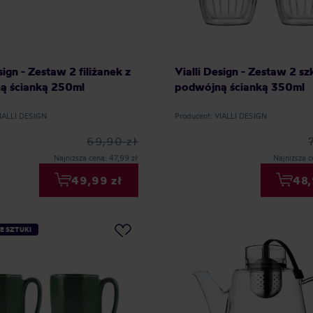
sign - Zestaw 2 filiżanek z
Vialli Design - Zestaw 2 sz
ą ścianką 250ml
podwójną ścianką 350ml
VIALLI DESIGN
Producent: VIALLI DESIGN
69,90 zł
Najniższa cena: 47,99 zł
Najniższa c
49,99 zł
48,
E SZTUKI