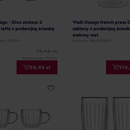
esign - Diva zestaw 2
Vialli Design french press
 latte z podwójną ścianką
szklany z podwójną ściank
srebrny mat
VIALLI DESIGN
Producent: VIALLI DESIGN
76,90 zł
Najniższa cena: 76,90 zł
59,99 zł
119,