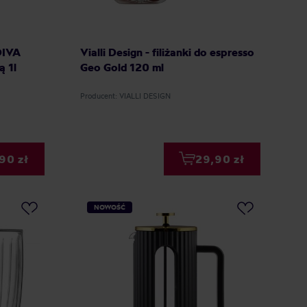
 DIVA
Vialli Design - filiżanki do espresso
ą 1l
Geo Gold 120 ml
Producent: VIALLI DESIGN
90 zł
29,90 zł
NOWOŚĆ