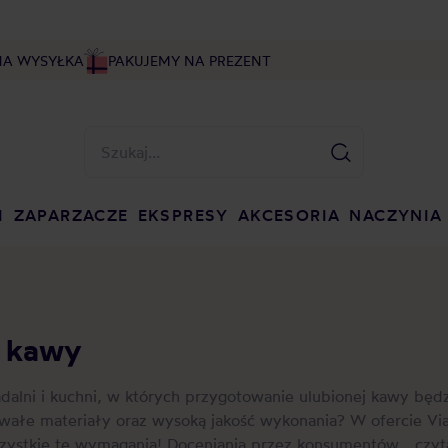
NA WYSYŁKA
PAKUJEMY NA PREZENT
I
ZAPARZACZE
EKSPRESY
AKCESORIA
NACZYNIA
o kawy
adalni i kuchni, w których przygotowanie ulubionej kawy będ
rwałe materiały oraz wysoką jakość wykonania? W ofercie Vial
szystkie te wymagania! Doceniania przez konsumentów...
czyt