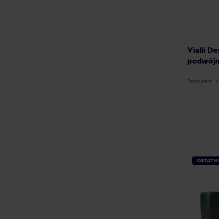
Vialli De
podwójn
Producent: 
OSTATNI