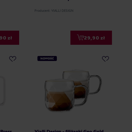
Producent: VIALLI DESIGN
90 zł
29,90 zł
NOWOŚĆ
 Press
Vialli Design - filiżanki Geo Gold