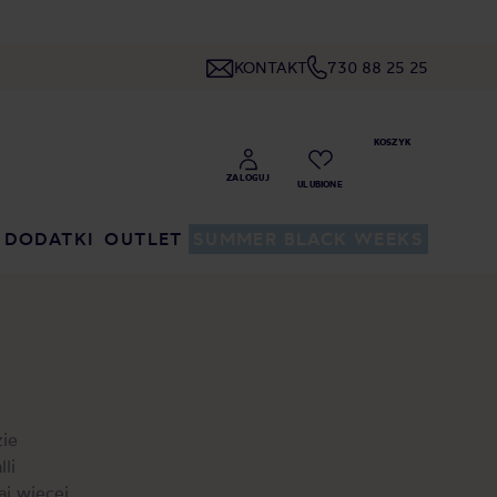
KONTAKT
730 88 25 25
DODATKI
OUTLET
SUMMER BLACK WEEKS
zie
li
aj więcej