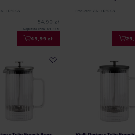
VIALLI DESIGN
Producent: VIALLI DESIGN
54,90 zł
Najniższa cena: 49,99 zł
49,99 zł
29,
sign - Tulip French Press
Vialli Design - Tulip French