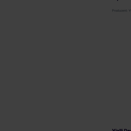
Producent: 
Vialli De