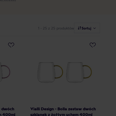
1 - 25
z 25 produktów
Sortuj
aw dwóch
Vialli Design - Bolla zestaw dwóch
m 400ml
szklanek z żołtym uchem 400ml