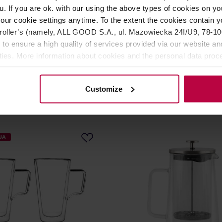
u. If you are ok. with our using the above types of cookies on you
our cookie settings anytime. To the extent the cookies contain y
sign - Tulip French Press
Vialli Design - Zaparzacz d
oller’s (namely, ALL GOOD S.A., ul. Mazowiecka 24I/U9, 78-100 
t 1l
herbaty Geo Gold 1300 ml
 to ensure a high quality of services provided via our website and
ities. More information about cookies and the personal data proce
VIALLI DESIGN
Producent: VIALLI DESIGN
olicy.
119,90 zł
Najniższa cena: 85,99 zł
Customize
114,99 zł
119,
JA