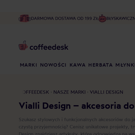
DARMOWA DOSTAWA OD 199 ZŁ
BŁYSKAWICZ
MARKI
NOWOŚCI
KAWA
HERBATA
MŁYNK
COFFEEDESK
NASZE MARKI
VIALLI DESIGN
Vialli Design – akcesoria d
Szukasz stylowych i funkcjonalnych akcesoriów do j
czystą przyjemnością? Cenisz unikatowe projekty, t
Design znajdziesz artykuły, które odpowiedzą na w