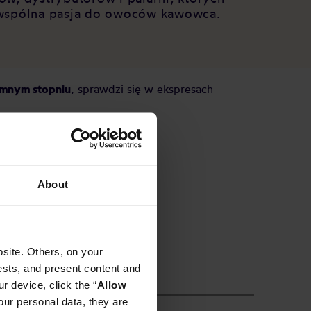
wspólna pasja do owoców kawowca.
emnym stopniu
, sprawdzi się w ekspresach
About
site. Others, on your
ests, and present content and
r device, click the “
Allow
our personal data, they are