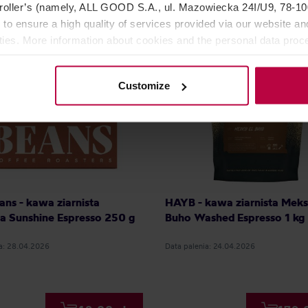
oller’s (namely, ALL GOOD S.A., ul. Mazowiecka 24I/U9, 78-100 
 to ensure a high quality of services provided via our website and
DARMOWA DOSTAWA
ities. More information about cookies and the personal data proce
olicy.
Customize
ans - kawa ziarnista
HAYB - kawa ziarnista Meks
a Sunshine Espresso 250 g
Buho Washed Espresso 1 kg
ia: 28.04.2026
Data palenia: 24.04.2026