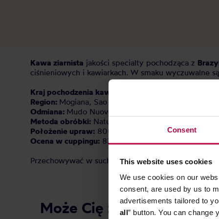
Kawa ziarnista
jakości specialty pochodząca z
Brazyl
ciśnieniowych i kawiarkach. W smaku wyczuwalne s
Kraj pochodzenia kawy:
Brazylia
Region:
Mogiana, Sao Paulo
Odmiana:
Mudo Nuovo
Metoda obróbki:
Natural
Consent
Położenie upraw:
800 - 1200 m n.p.m.
Ocena w cuppingu:
82 / 100 pkt
Przechowywać w suchym i chłodnym miejscu.
This website uses cookies
We use cookies on our websit
consent, are used by us to me
advertisements tailored to yo
Może Cię zainteresować
all
” button. You can change y