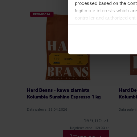
processed based on the contr
legitimate interests which are
PROMOCJA
controller and authorized ent
can be found in the
Privacy P
Hard Beans - kawa ziarnista
Hard Be
Kolumbia Sunshine Espresso 1 kg
Kolumbi
Data palenia: 28.04.2026
Data palen
169,00 zł
Najniższa cena: 169,00 zł