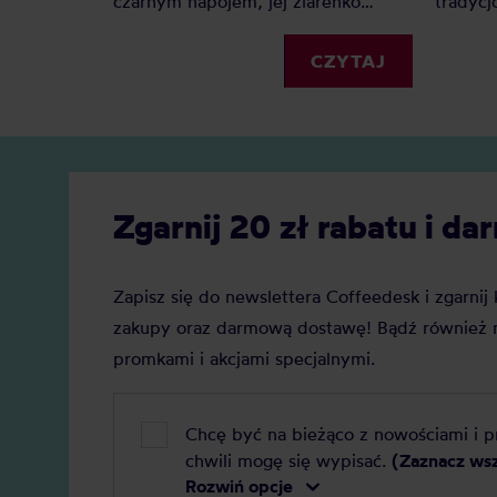
czarnym napojem, jej ziarenko
tradycj
otacza słodki owoc? Istnieją tylko
dwa gatunki kawy: Arabika i Robusta
CZYTAJ
Zgarnij 20 zł rabatu i 
Zapisz się do newslettera Coffeedesk i zgarni
zakupy oraz darmową dostawę! Bądź również n
promkami i akcjami specjalnymi.
Chcę być na bieżąco z nowościami i 
chwili mogę się wypisać.
(Zaznacz ws
Rozwiń opcje