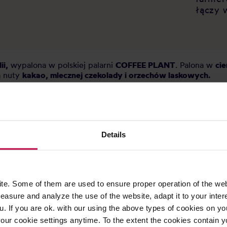
łączy 
ii,
wypalona w polskiej palarni
COFFEE PLANT
. Palona w
ci
ą nuty
kakao, mlecznej czekolady i orzechów laskowych.
Details
e. Some of them are used to ensure proper operation of the web
asure and analyze the use of the website, adapt it to your inter
u. If you are ok. with our using the above types of cookies on you
our cookie settings anytime. To the extent the cookies contain y