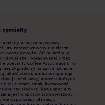
 specialty
 specialty oznacza najwyższy
t kaw zarezerwowany dla ziaren
ch ocenę powyżej 80 punktów w
opniowej skali opracowanej przez
he Specialty Coffee Association). To
 niej Q-graderzy na całym świecie
ają jakość zbioru podczas cuppingu,
testów jakości kawy, podczas których
 się jej aromat, smak, kwasowość,
balans czy słodycz. Kawa specialty
zana jest w sposób zrównoważony i
y we współpracy plantacji,
ów, dystrybutorów i palarni, których