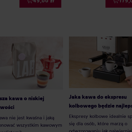
49,00 zł
179,
Jaka kawa do ekspresu
sza kawa o niskiej
kolbowego będzie najlep
wości
Ekspresy kolbowe idealnie s
awa nie jest kwaśna i jaką
się dla osób, które marzą o
onować wszystkim kawowym
odwzorowaniu jak najwiernie