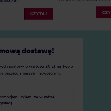
onalistom?
kawiarnianych warunków we
własnej kuchni. Jaka kawa d
CZY
CZYTAJ
ekspresu kolbowego sprawdz
najlepiej?
darmową dostawę!
j kod rabatowy o wartości 20 zł na Twoje
a bieżąco z naszymi nowościami,
promocjami! Wiem, że w każdej
zystko)