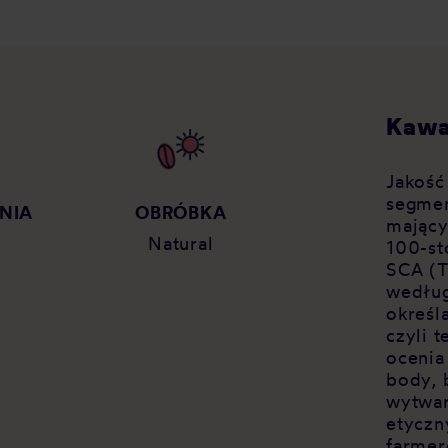
Kawa
Jakość
segmen
NIA
OBRÓBKA
mający
Natural
100-st
SCA (T
według
określ
czyli 
ocenia
body, 
wytwar
etyczn
farmer