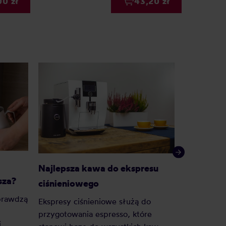
00 zł
43,20 zł
Kawa roz
Najlepsza kawa do ekspresu
sza?
sypana?
ciśnieniowego
prawdzą
— Zrobić C
Ekspresy ciśnieniowe służą do
dobrą mam
przygotowania espresso, które
j
niejedna 