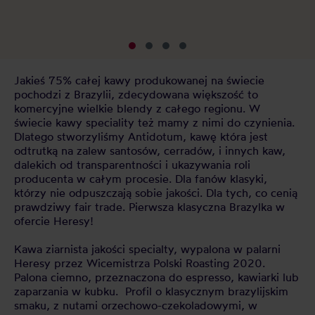
kt
Jakieś 75% całej kawy produkowanej na świecie
pochodzi z Brazylii, zdecydowana większość to
komercyjne wielkie blendy z całego regionu. W
świecie kawy speciality też mamy z nimi do czynienia.
Dlatego stworzyliśmy Antidotum, kawę która jest
odtrutką na zalew santosów, cerradów, i innych kaw,
dalekich od transparentności i ukazywania roli
producenta w całym procesie. Dla fanów klasyki,
którzy nie odpuszczają sobie jakości. Dla tych, co cenią
prawdziwy fair trade. Pierwsza klasyczna Brazylka w
ofercie Heresy!
Kawa ziarnista jakości specialty, wypalona w palarni
Heresy przez Wicemistrza Polski Roasting 2020.
Palona ciemno, przeznaczona do espresso, kawiarki lub
zaparzania w kubku. Profil o klasycznym brazylijskim
smaku, z nutami orzechowo-czekoladowymi, w