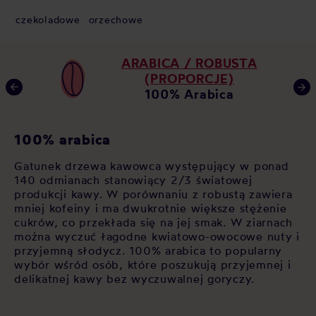
czekoladowe
orzechowe
ARABICA / ROBUSTA
(PROPORCJE)
100% Arabica
K
100% arabica
Ja
Gatunek drzewa kawowca występujący w ponad
za
140 odmianach stanowiący 2/3 światowej
 w
po
produkcji kawy. W porównaniu z robustą zawiera
u,
op
mniej kofeiny i ma dwukrotnie większe stężenie
As
cukrów, co przekłada się na jej smak. W ziarnach
św
można wyczuć łagodne kwiatowo-owocowe nuty i
cz
przyjemną słodycz. 100% arabica to popularny
si
wybór wśród osób, które poszukują przyjemnej i
sł
delikatnej kawy bez wyczuwalnej goryczy.
sp
pl