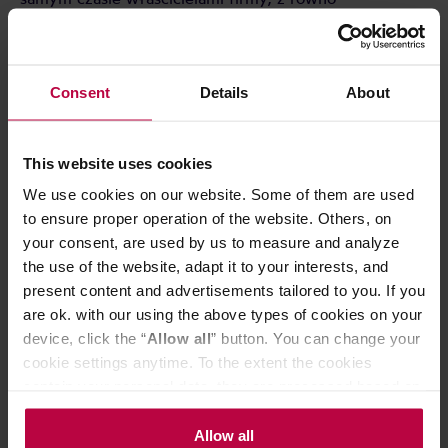
rozłożonymi udziałami po 5%. Pracujemy z nimi od
samego początku Heresy, prezentując owocowe
mikroloty jak Taquaral, Campo Alegre czy Samambaia.
Tym razem czas na klasyczny owoc ich pracy!
Consent
Details
About
OPINIA ROASTERA
W filiżance najbardziej klasycznie, jak się da.
Kwasowość praktycznie niewidoczna, w roli szarej
This website uses cookies
eminencji. Czekolada i orzechy w płynie. No wiesz o
We use cookies on our website. Some of them are used
co chodzi!
to ensure proper operation of the website. Others, on
OPAKOWANIE
your consent, are used by us to measure and analyze
Kawa spakowana jest w brązowy słoik wykonany z
the use of the website, adapt it to your interests, and
PET, w 100% nadający się do recyklingu lub
present content and advertisements tailored to you. If you
ponownego wykorzystania. I jeśli teraz myślisz „o nie,
are ok. with our using the above types of cookies on your
plastik!”, to pamiętaj, że standardowe opakowania na
kawę są także z plastiku (i kilku innych materiałów,
device, click the “
Allow all
” button. You can change your
przez co często są trudniejsze do przetworzenia).
cookie settings anytime. To the extent the cookies
Myśleliśmy też o szkle, ale jest cięższe, droższe, tłucze
contain your personal data, they are processed based on
się i, uwaga, ma taki sam lub większy (sic!) wpływ na
the controller’s (namely, ALL GOOD S.A., ul.
środowisko! Plastikowy słoik okazuje się być całkiem
Mazowiecka 24I/U9, 78-100 Kołobrzeg) or third parties’
Allow all
eco-friendly, pamiętaj tylko o wrzuceniu go do