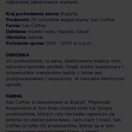
najbardziej jakościowym wydaniu.
Kraj pochodzenia ziarna:
Brazylia
Producent:
20 członków kooperatywy San Coffee
Farma:
San Coffee
Odmiana:
mundo novo, topazio, catuai
Obróbka:
natural
Położenie upraw:
900 - 1200 m n.p.m.
OBRÓBKA
20 producentów, ta sama, skalibrowana między nimi,
naturalna technika obróbki. Dzięki ścisłej współpracy i
sztywniutkim standardom każdy z lotów jest
przeprocesowany i wysuszony w niemalże identyczny
sposób.
FARMA
San Coffee to ewenement w Brazylii. Większość
kooperatyw w tym kraju zrzesza setki lub tysiące
producentów, których rola nierzadko ogranicza się
jedynie do dostarczenia kawy, rach-ciach i cześć. San
Coffee to tylko 20 producentów, którzy są w tym
samym czasie właścicielami firmy, z równo