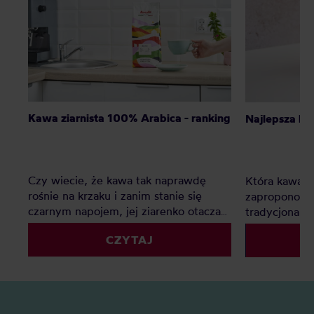
Kawa ziarnista 100% Arabica - ranking
Najlepsza ka
Czy wiecie, że kawa tak naprawdę
Która kawa ni
rośnie na krzaku i zanim stanie się
zaproponow
czarnym napojem, jej ziarenko otacza
tradycjonali
słodki owoc? Istnieją tylko dwa gatunki
CZYTAJ
kawy: Arabika i Robusta