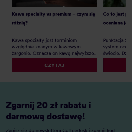
Kawa specialty vs premium – czym się
Co to jest p
różnią?
oceniana jes
Kawa specialty jest terminiem
Punktacja SC
względnie znanym w kawowym
system oceny
żargonie. Oznacza on kawę najwyższej
świecie. Dzię
jakości, jednak co z kawą premium?
palarnie i k
CZYTAJ
Czy to tylko chwyt marketingowy czy
porównywać 
faktyczna ocena jakości? Z tego
kryteriów. Z 
artykułu dowiesz się: Czym jest kawa
Czym jest SC
specialty? Czym jest kawa premium?
oceniane są 
Czym różni się kawa specialty od kawy
punktacja S
premium i którą najlepiej wybrać do
znaczenie?
Zgarnij 20 zł rabatu i
domu?
darmową dostawę!
Zapisz się do newslettera Coffeedesk i zgarnij kod