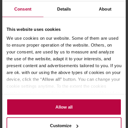
CECHY
Consent
Details
About
OCENY
This website uses cookies
We use cookies on our website. Some of them are used
to ensure proper operation of the website. Others, on
Może Cię zainteresować
your consent, are used by us to measure and analyze
the use of the website, adapt it to your interests, and
present content and advertisements tailored to you. If you
DARMOWA DOSTAWA
PROMOCJA
are ok. with our using the above types of cookies on your
device, click the “
Allow all
” button. You can change your
cookie settings anytime. To the extent the cookies
contain your personal data, they are processed based on
the controller’s (namely, ALL GOOD S.A., ul.
Mazowiecka 24I/U9, 78-100 Kołobrzeg) or third parties’
Allow all
legitimate interests which are to ensure a high quality of
services provided via our website and marketing
Customize
activities of the controller and authorized entities. More