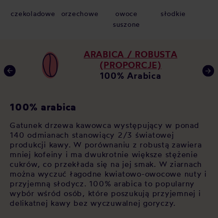
czekoladowe
orzechowe
owoce
słodkie
suszone
ARABICA / ROBUSTA
(PROPORCJE)
100% Arabica
K
100% arabica
Ja
Gatunek drzewa kawowca występujący w ponad
za
140 odmianach stanowiący 2/3 światowej
 w
po
produkcji kawy. W porównaniu z robustą zawiera
u,
op
mniej kofeiny i ma dwukrotnie większe stężenie
As
cukrów, co przekłada się na jej smak. W ziarnach
św
można wyczuć łagodne kwiatowo-owocowe nuty i
cz
przyjemną słodycz. 100% arabica to popularny
si
wybór wśród osób, które poszukują przyjemnej i
sł
delikatnej kawy bez wyczuwalnej goryczy.
sp