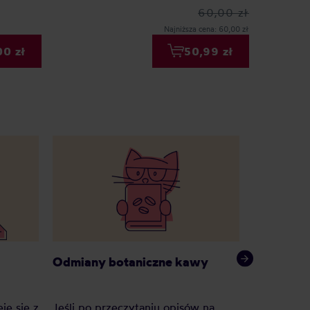
60,00 zł
Najniższa cena: 60,00 zł
00 zł
50,99 zł
Odmiany botaniczne kawy
Czym jes
je się z
Jeśli po przeczytaniu opisów na