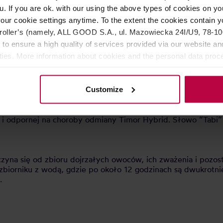
obejmuje 27 gmin, w których funkcjonuje sieć wsparcia skł
u. If you are ok. with our using the above types of cookies on you
6 stałych laboratoriów cuppingowych, jednego mobilnego l
 celu osiąganie wysokich standardów produkcji na farmach. S
our cookie settings anytime. To the extent the cookies contain y
 C.A.F.E. Practices. Rozwój procesów certyfikacji dla tych w
oller’s (namely, ALL GOOD S.A., ul. Mazowiecka 24I/U9, 78-100 
onych warunkach.
 to ensure a high quality of services provided via our website and
ities. More information about cookies and the personal data proce
olicy.
alna mutacja odmiany Bourbon. Została odkryta na plantacji w
", które oznacza "mała". Odmiana ta charakteryzuje się niew
ęziom może być sadzona blisko siebie, co zwiększa plon na d
Customize
 Środkowej, gdzie wprowadzono ją do uprawy w latach 40. XX
ca, przyczyniając się do powstania rodziny odmian "Catimo
i odpornej na choroby odmiany Timor Hybrid. Słowo “Tabi” p
czyna się od zbioru dojrzałych owoców, ich zważenia i pozo
zbiorniku z wodą, gdzie po około 12 godzinach są dwukrotnie
.