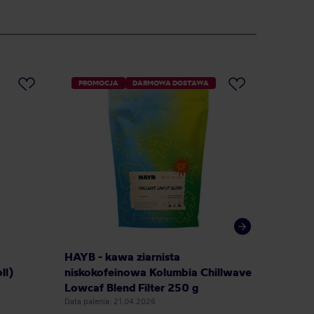
PROMOCJA
DARMOWA DOSTAWA
HAYB - kawa ziarnista
COFFEE
ll)
niskokofeinowa Kolumbia Chillwave
FLOW Ju
Lowcaf Blend Filter 250 g
Data palenia: 21.04.2026
Data palen