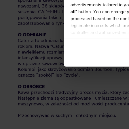
spółdzielni kawowych w Kolumbii. Swoim zasięgiem 
advertisements tailored to yo
nawozami, 36 sklepów z zaopatrzeniem rolniczym, 1
suszenia. CADEFIHUILA realizuje programy mające na
all
” button. You can change y
postępowania takich jak Fairtrade, Rainforest, 4C i
processed based on the contr
zapotrzebowanie rynku na kawę kupowaną w określ
legitimate interests which are
controller and authorized ent
O ODMIANIE
can be found in the
Privacy P
Caturra to odmiana kawy, która powstała jako natur
rokiem. Nazwa "Caturra" pochodzi od słowa "Guarani
niewielkiemu rozmiarowi i gęsto rozmieszczonym gał
intensyfikacji uprawy kawy, szczególnie w Ameryce
w uprawie kawowców odpornych na rdzę liści kawow
Kolumbii jako skrzyżowanie odmian Bourbon, Typica 
oznacza “spokój” lub “życie".
O OBRÓBCE
Kawa przechodzi tradycyjny proces mycia, który za
Następnie ziarna są odpestkowane i umieszczane w 
maszynowo, w zależności od możliwości producenta
Przechowywać w suchym i chłodnym miejscu.