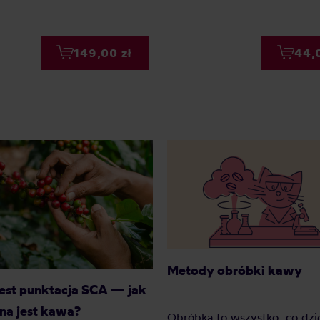
149,00 zł
44,
Metody obróbki kawy
jest punktacja SCA — jak
na jest kawa?
Obróbka to wszystko, co dzie