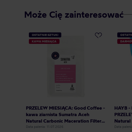
Może Cię zainteresować
OSTATNIE SZTUKI
OSTATN
KAWA MIESIĄCA
DARMO
PRZELEW MIESIĄCA: Good Coffee -
HAYB - 
kawa ziarnista Sumatra Aceh
PRZELEW
Natural Carbonic Maceration Filter
Natural 
250 g
Data palenia: 11.07.2026
Data paleni