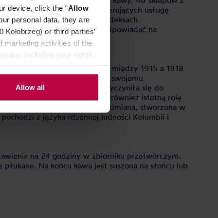
adająca się z 45 punktów skupu kawy, 46 sklepów z
r device, click the “
Allow
aboratorium oraz 7 punktów oferujących usługę
tandardy te opierają się na kodeksach
our personal data, they are
yspecjalizowanych kaw pozwala odpowiadać na
Kołobrzeg) or third parties’
 marketing activities of the
ssing, including your rights,
 stanie Minas Gerais w Brazylii między 1915 a 1918
ielkim wzrostem rośliny. Dzięki swojemu
anej powierzchni. Caturra przyczyniła się do
Allow all
 wieku. Odmiana ta odegrała również istotną rolę
r". Tabi to stosunkowo młoda odmiana, stworzona w
ochodzi z języka rdzennej ludności Kolumbii i
stawienia na 24 godziny w zbiorniku przetwórczym.
 płukane. Na końcu kawa jest suszona na słońcu lub