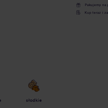
Pakujemy na 
Kup teraz i z
e
słodkie