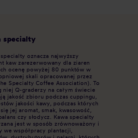
 specialty
 specialty oznacza najwyższy
t kaw zarezerwowany dla ziaren
ch ocenę powyżej 80 punktów w
opniowej skali opracowanej przez
he Specialty Coffee Association). To
 niej Q-graderzy na całym świecie
ają jakość zbioru podczas cuppingu,
testów jakości kawy, podczas których
 się jej aromat, smak, kwasowość,
balans czy słodycz. Kawa specialty
zana jest w sposób zrównoważony i
y we współpracy plantacji,
ów, dystrybutorów i palarni, których