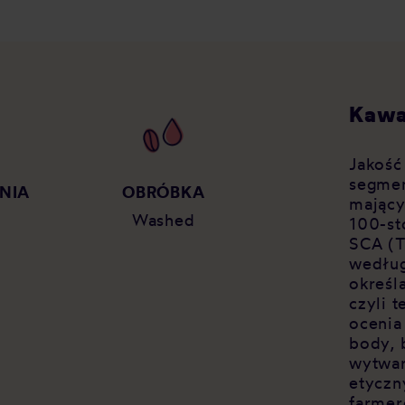
Kawa
Jakość
segmen
NIA
OBRÓBKA
mający
Washed
100-st
SCA (T
według
określ
czyli 
ocenia
body, 
wytwar
etyczn
farmer