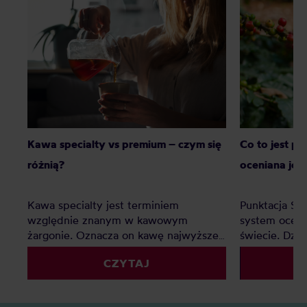
Kawa specialty vs premium – czym się
Co to jest p
różnią?
oceniana jes
Kawa specialty jest terminiem
Punktacja SC
względnie znanym w kawowym
system oceny
żargonie. Oznacza on kawę najwyższej
świecie. Dzię
jakości, jednak co z kawą premium?
palarnie i k
CZYTAJ
Czy to tylko chwyt marketingowy czy
porównywać 
faktyczna ocena jakości? Z tego
kryteriów. Z 
artykułu dowiesz się: Czym jest kawa
Czym jest SC