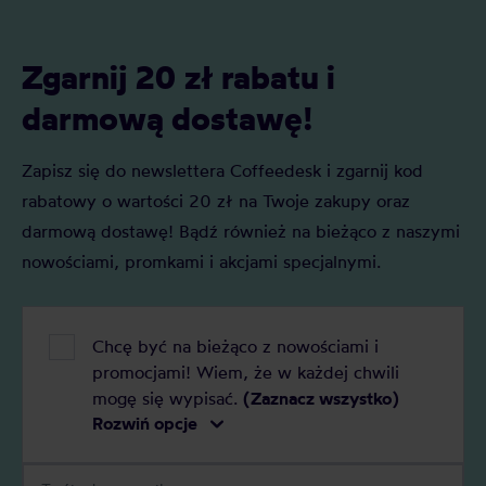
specialty? Czym jest kawa premium?
oceniane są 
Czym różni się kawa specialty od kawy
punktacja S
premium i którą najlepiej wybrać do
znaczenie?
Zgarnij 20 zł rabatu i
domu?
darmową dostawę!
Zapisz się do newslettera Coffeedesk i zgarnij kod
rabatowy o wartości 20 zł na Twoje zakupy oraz
darmową dostawę! Bądź również na bieżąco z naszymi
nowościami, promkami i akcjami specjalnymi.
Chcę być na bieżąco z nowościami i
promocjami! Wiem, że w każdej chwili
mogę się wypisać.
(Zaznacz wszystko)
Rozwiń opcje