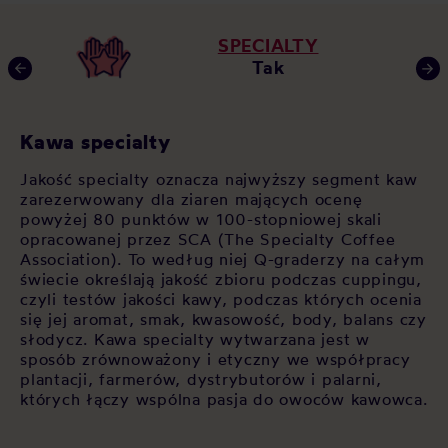
SPECIALTY
Tak
Kawa specialty
J
en
Jakość specialty oznacza najwyższy segment kaw
Ja
zarezerwowany dla ziaren mających ocenę
sp
sły
powyżej 80 punktów w 100-stopniowej skali
wy
opracowanej przez SCA (The Specialty Coffee
kr
Association). To według niej Q-graderzy na całym
te
świecie określają jakość zbioru podczas cuppingu,
ar
czyli testów jakości kawy, podczas których ocenia
de
się jej aromat, smak, kwasowość, body, balans czy
wy
wę
słodycz. Kawa specialty wytwarzana jest w
kt
sposób zrównoważony i etyczny we współpracy
we
plantacji, farmerów, dystrybutorów i palarni,
których łączy wspólna pasja do owoców kawowca.