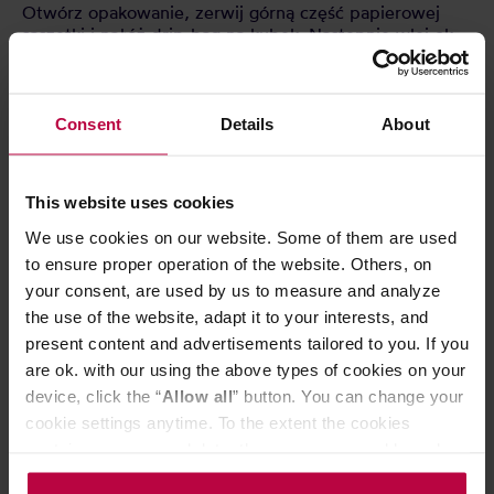
Otwórz opakowanie, zerwij górną część papierowej
saszetki i nałóż drip-bag na kubek. Następnie wlej ok.
20 ml wody 92℃ i poczekaj 20 sekund, po czym
wlewaj powoli kolejne 160 ml wody.
Przechowywać w suchym i chłodnym miejscu.
Consent
Details
About
CECHY
This website uses cookies
We use cookies on our website. Some of them are used
OCENY
to ensure proper operation of the website. Others, on
your consent, are used by us to measure and analyze
the use of the website, adapt it to your interests, and
present content and advertisements tailored to you. If you
are ok. with our using the above types of cookies on your
Może Cię zainteresować
device, click the “
Allow all
” button. You can change your
cookie settings anytime. To the extent the cookies
contain your personal data, they are processed based on
OSTATNIE SZTUKI
OSTATNIE SZTUKI
the controller’s (namely, ALL GOOD S.A., ul.
KAWA MIESIĄCA
DARMOWA DOSTA