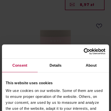
8,97 zł
Consent
Details
About
Teministeriet - herbata ziołowa NOTE Cinnamon
This website uses cookies
Lemon Balm EKO 20 saszetek
We use cookies on our website. Some of them are used
Producent: TEMINISTERIET
to ensure proper operation of the website. Others, on
your consent, are used by us to measure and analyze
59,99 zł
the use of the website, adapt it to your interests, and
Najniższa cena: 39,99 zł