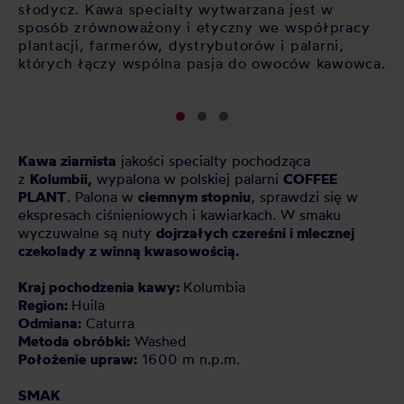
słodycz. Kawa specialty wytwarzana jest w
ml
sposób zrównoważony i etyczny we współpracy
plantacji, farmerów, dystrybutorów i palarni,
których łączy wspólna pasja do owoców kawowca.
Kawa ziarnista
jakości specialty pochodząca
z
Kolumbii,
wypalona w polskiej palarni
COFFEE
PLANT
. Palona w
ciemnym
stopniu
, sprawdzi się w
ekspresach ciśnieniowych i kawiarkach. W smaku
wyczuwalne są nuty
dojrzałych czereśni i mlecznej
czekolady z winną kwasowością.
Kraj pochodzenia kawy:
Kolumbia
Region:
Huila
Odmiana:
Caturra
Metoda obróbki:
Washed
Położenie upraw:
1600 m n.p.m.
SMAK