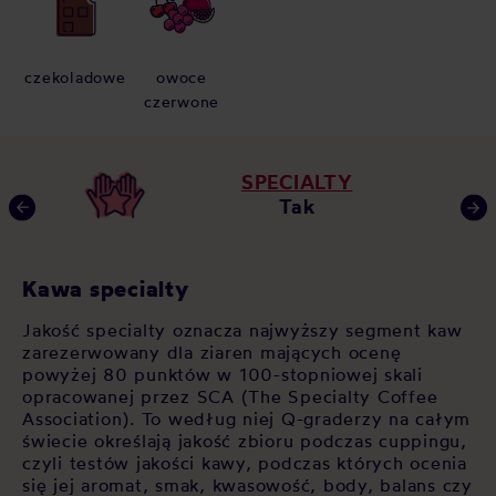
czekoladowe
owoce
czerwone
SPECIALTY
Tak
Kawa specialty
C
Jakość specialty oznacza najwyższy segment kaw
Ka
zarezerwowany dla ziaren mających ocenę
me
i
powyżej 80 punktów w 100-stopniowej skali
ek
opracowanej przez SCA (The Specialty Coffee
tr
Association). To według niej Q-graderzy na całym
sm
ala
świecie określają jakość zbioru podczas cuppingu,
or
i
czyli testów jakości kawy, podczas których ocenia
gę
się jej aromat, smak, kwasowość, body, balans czy
do