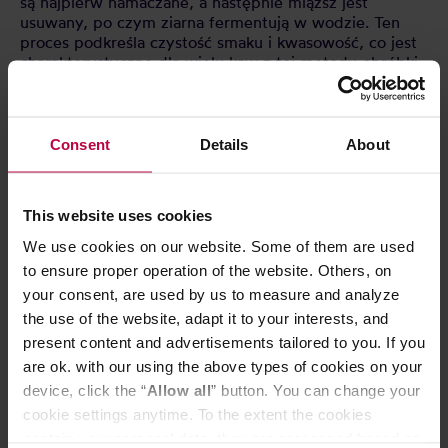
są najpierw namaczane, a następnie miąższ jest
usuwany, po czym ziarna fermentują w wodzie. Ten
proces podkreśla czystość smaku i kwasowość, co jest
charakterystyczne dla wielu kaw z tej metody obróbki.
PLANTACJA
Stan Huila znajduje się w południowej części Kolumbii.
Consent
Details
About
To miejsce, w którym Andy tworzą węzeł. Tutaj trzy
kordylery dzielą się na zachodnią, centralną i
wschodnią, które sięgają północnej Kolumbii. Między
This website uses cookies
wschodnią a centralną kordylery przepływa rzeka
Magdalena, prowadząca w kierunku wybrzeża
We use cookies on our website. Some of them are used
karaibskiego. Między centralnymi a zachodnimi
to ensure proper operation of the website. Others, on
łańcuchami górskimi znajduje się rzeka Cauca, która
your consent, are used by us to measure and analyze
wpada do rzeki Magdalena na równinach karaibskich.
the use of the website, adapt it to your interests, and
Gleba w tym obszarze jest wulkaniczna, co czyni ją
idealną do uprawy kawy wysokiej jakości. Dzięki
present content and advertisements tailored to you. If you
lokalizacji geograficznej w pobliżu równika różnice
are ok. with our using the above types of cookies on your
między porami roku w Kolumbii są niewielkie.
device, click the “
Allow all
” button. You can change your
cookie settings anytime. To the extent the cookies
PARZENIE
contain your personal data, they are processed based on