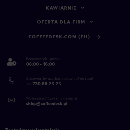
KAWIARNIE
OFERTA DLA FIRM
COFFEEDESK.COM (EU)
Poniedziałek - piątek
08:00 - 16:00
Zadzwoń, by uzyskać odpowiedź od razu!
730 88 25 25
Tel.
Wolisz pisać? Czekamy na maila!
sklep@coffeedesk.pl