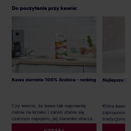
Do poczytania przy kawie:
Kawa ziarnista 100% Arabica - ranking
Najlepsza ka
Czy wiecie, że kawa tak naprawdę
Która kawa ni
rośnie na krzaku i zanim stanie się
zaproponow
czarnym napojem, jej ziarenko otacza
tradycjonali
słodki owoc? Istnieją tylko dwa gatunki
CZYTAJ