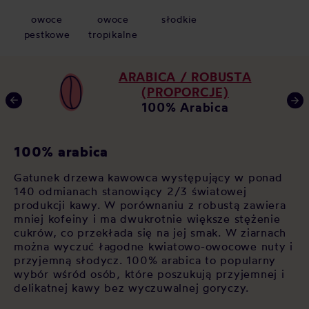
owoce
owoce
słodkie
pestkowe
tropikalne
ARABICA / ROBUSTA
(PROPORCJE)
100% Arabica
K
100% arabica
Ja
Gatunek drzewa kawowca występujący w ponad
za
140 odmianach stanowiący 2/3 światowej
 w
po
produkcji kawy. W porównaniu z robustą zawiera
u,
op
mniej kofeiny i ma dwukrotnie większe stężenie
As
cukrów, co przekłada się na jej smak. W ziarnach
św
można wyczuć łagodne kwiatowo-owocowe nuty i
cz
przyjemną słodycz. 100% arabica to popularny
si
wybór wśród osób, które poszukują przyjemnej i
sł
delikatnej kawy bez wyczuwalnej goryczy.
sp