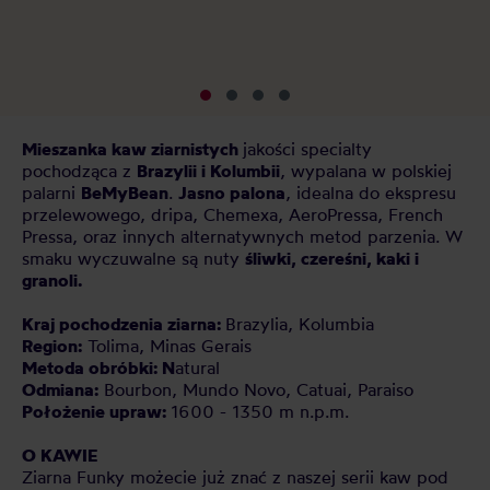
pl
kt
Mieszanka kaw ziarnistych
jakości specialty
pochodząca z
Brazylii i Kolumbii
, wypalana w polskiej
palarni
BeMyBean
.
Jasno palona
, idealna do ekspresu
przelewowego, dripa, Chemexa, AeroPressa, French
Pressa, oraz innych alternatywnych metod parzenia. W
smaku wyczuwalne są nuty
śliwki, czereśni, kaki i
granoli.
Kraj pochodzenia ziarna:
Brazylia, Kolumbia
Region:
Tolima, Minas Gerais
Metoda obróbki: N
atural
Odmiana:
Bourbon, Mundo Novo, Catuai, Paraiso
Położenie upraw:
1600 - 1350 m n.p.m.
O KAWIE
Ziarna Funky możecie już znać z naszej serii kaw pod