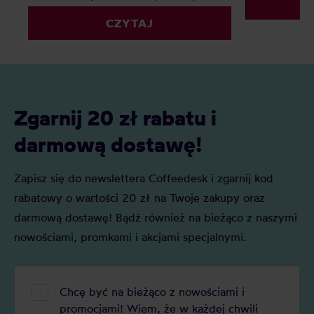
mocniej niż 
palarnie i konsumenci mogą
Zebraliśmy 3
CZYTAJ
porównywać kawy według jednolitych
pojawiają si
kryteriów. Z tego artykułu dowiesz się:
półkach, i p
Czym jest SCA i po co powstało? Jak
rodzin. Przy 
oceniane są kawy specialty? Czy
polega proce
punktacja SCA ma naprawdę tak duże
jakich krajach
znaczenie?
Zgarnij 20 zł rabatu i
metody parzen
Rozwiń tę, kt
darmową dostawę!
Zapisz się do newslettera Coffeedesk i zgarnij kod
rabatowy o wartości 20 zł na Twoje zakupy oraz
darmową dostawę! Bądź również na bieżąco z naszymi
nowościami, promkami i akcjami specjalnymi.
Chcę być na bieżąco z nowościami i
promocjami! Wiem, że w każdej chwili