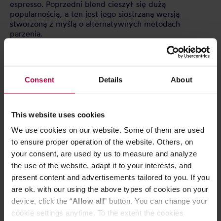
espresso. Poprzedni blend cieszył się dużą
popularnością, a ten jest jego siostrzaną wersją
stworzoną z myślą o alternatywnych metodach
parzenia.
Funky Brew lubi się z każdą metodą alternatywną,
więc w kwestii parzenia masz sporą dowolność. Zaparz
ją na różne sposoby i odkryj wszystkie poziomy
słodyczy. I jak, czujesz funky?
Consent
Details
About
Przechowywać w suchym i chłodnym miejscu.
This website uses cookies
We use cookies on our website. Some of them are used
CECHY
to ensure proper operation of the website. Others, on
your consent, are used by us to measure and analyze
OCENY
the use of the website, adapt it to your interests, and
present content and advertisements tailored to you. If you
are ok. with our using the above types of cookies on your
device, click the “
Allow all
” button. You can change your
cookie settings anytime. To the extent the cookies
Może Cię zainteresować