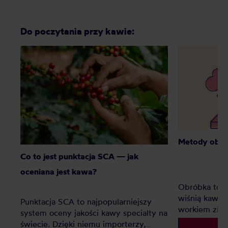
Do poczytania przy kawie:
Metody obró
Co to jest punktacja SCA — jak
oceniana jest kawa?
Obróbka to ws
wiśnią kawo
Punktacja SCA to najpopularniejszy
workiem ziel
system oceny jakości kawy specialty na
smak mocniej
świecie. Dzięki niemu importerzy,