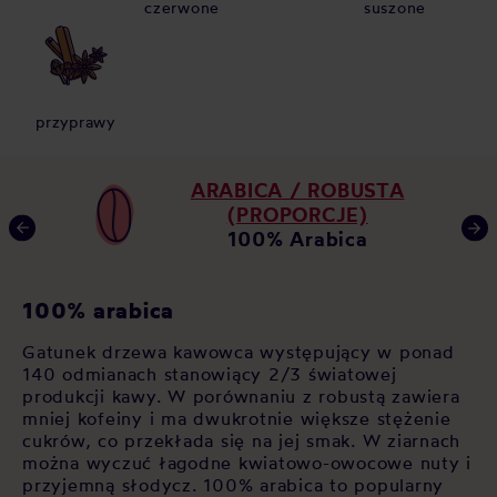
czerwone
suszone
przyprawy
ARABICA / ROBUSTA
(PROPORCJE)
100% Arabica
K
100% arabica
Ja
Gatunek drzewa kawowca występujący w ponad
za
140 odmianach stanowiący 2/3 światowej
 w
po
produkcji kawy. W porównaniu z robustą zawiera
u,
op
mniej kofeiny i ma dwukrotnie większe stężenie
As
cukrów, co przekłada się na jej smak. W ziarnach
św
można wyczuć łagodne kwiatowo-owocowe nuty i
cz
przyjemną słodycz. 100% arabica to popularny