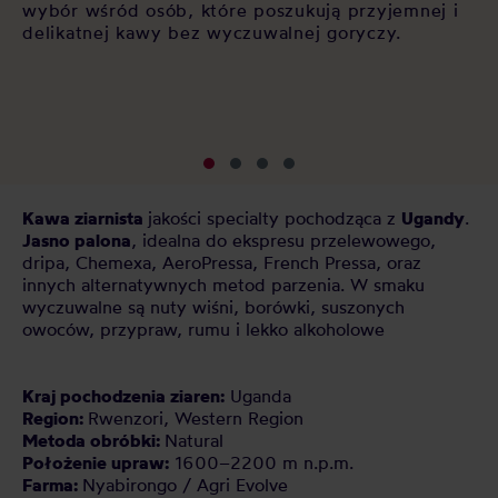
si
wybór wśród osób, które poszukują przyjemnej i
sł
delikatnej kawy bez wyczuwalnej goryczy.
sp
pl
kt
Kawa ziarnista
jakości specialty pochodząca z
Ugandy
.
Jasno
palona
, idealna do ekspresu przelewowego,
dripa, Chemexa, AeroPressa, French Pressa, oraz
innych alternatywnych metod parzenia. W smaku
wyczuwalne są nuty wiśni, borówki, suszonych
owoców, przypraw, rumu i lekko alkoholowe
Kraj pochodzenia ziaren:
Uganda
Region:
Rwenzori, Western Region
Metoda obróbki:
Natural
Położenie upraw:
1600–2200 m n.p.m.
Farma:
Nyabirongo / Agri Evolve