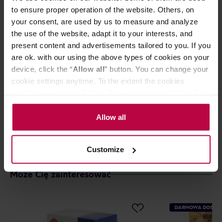
mocy. Nie jest „grzeczna”. Jest słodka, fermentacyjna
z wiśnią i borówką na pierwszym planie. Najlepiej
to ensure proper operation of the website. Others, on
działa jako przelew dla osób, które lubią kawy z
your consent, are used by us to measure and analyze
mocnym profilem obróbki, ale bez ciężkiego, mulącego
the use of the website, adapt it to your interests, and
body. Dużo smaku. Mało nudy.
present content and advertisements tailored to you. If you
are ok. with our using the above types of cookies on your
Przechowywać w suchym i chłodnym miejscu.
device, click the “
Allow all
” button. You can change your
cookie settings anytime. To the extent the cookies
contain your personal data, they are processed based on
CECHY
the controller’s (namely, ALL GOOD S.A., ul.
OCENY
Mazowiecka 24I/U9, 78-100 Kołobrzeg) or third parties’
Allow all
legitimate interests which are to ensure a high quality of
services provided via our website and marketing
Customize
activities of the controller and authorized entities. More
information about cookies and the personal data
Może Cię zainteresować
processing, including your rights, can be found in the
Privacy Policy.
DARMOWA DOSTA