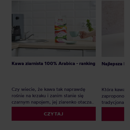
Kawa ziarnista 100% Arabica - ranking
Najlepsza ka
Czy wiecie, że kawa tak naprawdę
Która kawa ni
rośnie na krzaku i zanim stanie się
zaproponow
czarnym napojem, jej ziarenko otacza
tradycjonali
słodki owoc? Istnieją tylko dwa gatunki
CZYTAJ
kawy: Arabika i Robusta