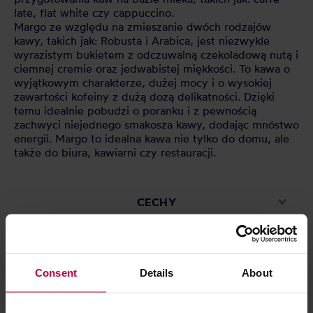
late, flat white czy cappuccino.
Margo ze względu na zmieszanie dwóch rodzajów
kawy, takich jak: Robusta i Arabica, jest niezwykle
wyrazistym bukietem z odczuwalną czekoladową nutą i
ciemnej cremie oraz jedwabistej miękkości. To kawa o
wyjątkowym charakterze, dużej mocy i o wysokiej
zawartości kofeiny z dużą dozą delikatności. Dzięki
temu idealnie pobudzi o poranku i z pewnością
zachwyci niejednego smakosza kawy, dodając mnóstwo
energii. Margo to idealna kawa nie tylko do domu, ale
także do biura, kawiarni czy restauracji.
CECHY
OCENY
Consent
Details
About