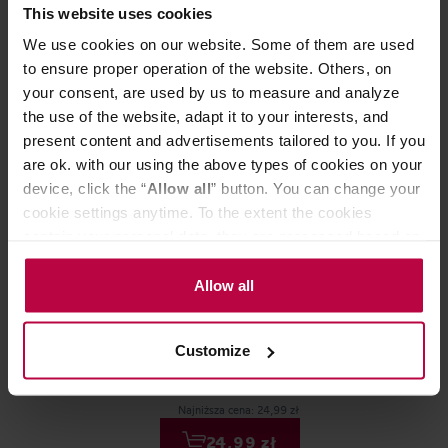
Może Cię zainteresować
This website uses cookies
We use cookies on our website. Some of them are used
to ensure proper operation of the website. Others, on
your consent, are used by us to measure and analyze
the use of the website, adapt it to your interests, and
present content and advertisements tailored to you. If you
are ok. with our using the above types of cookies on your
device, click the “
Allow all
” button. You can change your
cookie settings anytime. To the extent the cookies
contain your personal data, they are processed based on
the controller’s (namely, ALL GOOD S.A., ul.
Mazowiecka 24I/U9, 78-100 Kołobrzeg) or third parties’
Bialetti - kawa mielona Perfetto
Allow all
Bialetti - kawa
Moka Nocciola 250 g
Moka Classico 
legitimate interests which are to ensure a high quality of
services provided via our website and marketing
Customize
activities of the controller and authorized entities. More
information about cookies and the personal data
42,99 zł
processing, including your rights, can be found in the
Najniższa cena: 24,99 zł
Privacy Policy.
24,99 zł