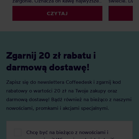
żargonie. Oznacza on kawę najwyższej
świecie. Dzię
jakości, jednak co z kawą premium?
palarnie i k
CZYTAJ
Czy to tylko chwyt marketingowy czy
porównywać 
faktyczna ocena jakości? Z tego
kryteriów. Z 
artykułu dowiesz się: Czym jest kawa
Czym jest SC
specialty? Czym jest kawa premium?
oceniane są 
Czym różni się kawa specialty od kawy
punktacja S
premium i którą najlepiej wybrać do
znaczenie?
Zgarnij 20 zł rabatu i
domu?
darmową dostawę!
Zapisz się do newslettera Coffeedesk i zgarnij kod
rabatowy o wartości 20 zł na Twoje zakupy oraz
darmową dostawę! Bądź również na bieżąco z naszymi
nowościami, promkami i akcjami specjalnymi.
Chcę być na bieżąco z nowościami i