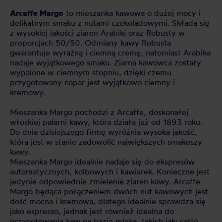
Arcaffe Margo
to mieszanka kawowa o dużej mocy i
delikatnym smaku z nutami czekoladowymi. Składa się
z wysokiej jakości ziaren Arabiki oraz Robusty w
proporcjach 50/50. Odmiany kawy Robusta
gwarantuje wyraźną i ciemną cremę, natomiast Arabika
nadaje wyjątkowego smaku. Ziarna kawowca zostały
wypalone w ciemnym stopniu, dzięki czemu
przygotowany napar jest wyjątkowo ciemny i
kremowy.
Mieszanka Margo pochodzi z Arcaffe, doskonałej
włoskiej palarni kawy, która działa już od 1893 roku.
Do dnia dzisiejszego firmę wyróżnia wysoka jakość,
która jest w stanie zadowolić największych smakoszy
kawy.
Mieszanka Margo idealnie nadaje się do ekspresów
automatycznych, kolbowych i kawiarek. Konieczne jest
jedynie odpowiednie zmielenie ziaren kawy. Arcaffe
Margo będąca połączeniem dwóch nut kawowych jest
dość mocna i kremowa, dlatego idealnie sprawdza się
jako espresso, jednak jest również idealna do
przygotowania kaw na bazie mleka, takich jak: caffé