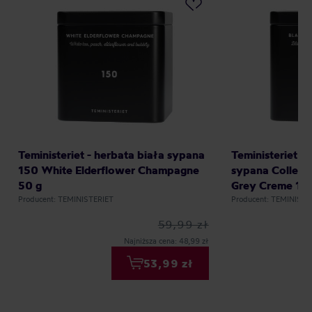
Teministeriet - herbata biała sypana
Teministeriet -
150 White Elderflower Champagne
sypana Collecti
50 g
Grey Creme 10
Producent: TEMINISTERIET
Producent: TEMINISTE
59,99 zł
Najniższa cena: 48,99 zł
53,99 zł