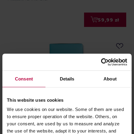
59,99 zł
Consent
Details
About
This website uses cookies
We use cookies on our website. Some of them are used
Teministeriet - herbata ziołowa Supertea Liquorice
to ensure proper operation of the website. Others, on
Fennel Digest EKO 20 saszetek
your consent, are used by us to measure and analyze
Producent: TEMINISTERIET
the use of the website, adapt it to your interests, and