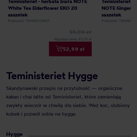
Teministeriet - herbata biała NOTE
Teministeriet -
White Tea Elderflower EKO 20
NOTE Ginger P
saszetek
saszetek
Producent: TEMINISTERIET
Producent: TEMINISTE
59,99 zł
Najniższa cena: 63,03 zł
52,99 zł
Teministeriet Hygge
Skandynawski przepis na przytulność — organiczne
kakao i chai latte od Teministeriet, które zamieniają
zwykły wieczór w chwilę dla siebie. Weź koc, ulubiony
kubek i pozwól sobie na hygge.
Hygge