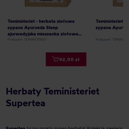
Teministeriet - herbata ziołowa
Teministeriet -
sypana Ayurveda Sleep
sypana Ayurve
ajurwedyjska mieszanka ziołowa
EKO 50 g
Producent: TEMINISTERIET
Producent: TEMINISTE
42,00 zł
Herbaty Teministeriet
Supertea
Supertea
to po prostu super-herbata! Kolekcja zawiera