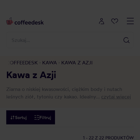
COFFEEDESK
KAWA
KAWA Z AZJI
Kawa z Azji
Ziarna o niskiej kwasowości, ciężkim body i nutach
leśnych ziół, tytoniu czy kakao. Idealny...
czytaj więcej
Sortuj
Filtruj
1 - 22
Z 22 PRODUKTÓW