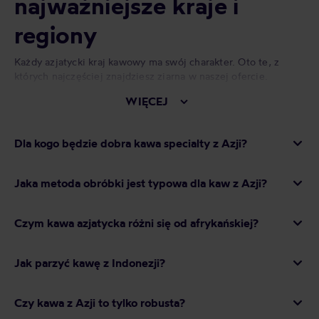
najważniejsze kraje i
regiony
Każdy azjatycki kraj kawowy ma swój charakter.
Oto te, z
których najczęściej znajdziesz ziarna w naszej ofercie
.
WIĘCEJ
Indonezja
–
serce azjatyckiej oferty. Sumatra i
Aceh dają charakterystyczną
ziemistość,
Dla kogo będzie dobra kawa specialty z Azji?
przyprawy i pełne body
(zasługa unikalnej
obróbki wet hulled). To tu szukaj „klasycznego”
Jaka metoda obróbki jest typowa dla kaw z Azji?
azjatyckiego smaku.
Indie
–
kawy łagodne, ale głębokie, z nutami
Czym kawa azjatycka różni się od afrykańskiej?
przypraw i orzechów. Słyną z
monsunowania
(Monsooned Malabar)
–
ziarna leżakują w
Jak parzyć kawę z Indonezji?
wilgotnych wiatrach monsunowych, co daje niską
kwasowość i morsko-korzenny charakter.
Czy kawa z Azji to tylko robusta?
Wietnam
–
drugi producent kawy na świecie,