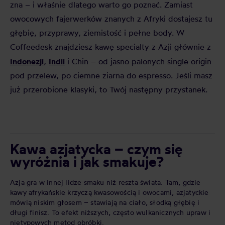
zna
–
i właśnie dlatego warto go poznać. Zamiast
owocowych fajerwerków znanych z Afryki dostajesz tu
głębię, przyprawy, ziemistość i pełne body. W
Coffeedesk znajdziesz kawę specialty z Azji głównie z
Indonezji
Indii
,
i Chin
–
od jasno palonych single origin
pod przelew, po ciemne ziarna do espresso. Jeśli masz
już przerobione klasyki, to Twój następny przystanek.
Kawa azjatycka – czym się
wyróżnia i jak smakuje?
Azja gra w innej lidze smaku niż reszta świata.
Tam, gdzie
kawy afrykańskie krzyczą kwasowością i owocami, azjatyckie
mówią niskim głosem
–
stawiają na ciało, słodką głębię i
długi finisz. To efekt niższych, często wulkanicznych upraw i
nietypowych metod obróbki.