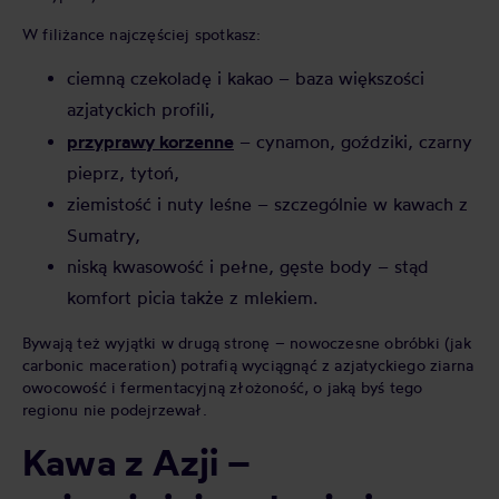
W filiżance najczęściej spotkasz:
ciemną czekoladę i kakao
–
baza większości
azjatyckich profili,
przyprawy korzenne
–
cynamon, goździki, czarny
pieprz, tytoń,
ziemistość i nuty leśne
–
szczególnie w kawach z
Sumatry,
niską kwasowość i pełne, gęste body
–
stąd
komfort picia także z mlekiem.
Bywają też wyjątki w drugą stronę
–
nowoczesne obróbki (jak
carbonic maceration) potrafią wyciągnąć z azjatyckiego ziarna
owocowość i fermentacyjną złożoność
, o jaką byś tego
regionu nie podejrzewał.
Kawa z Azji –